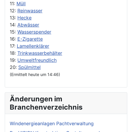
11:
Müll
12:
Reinwasser
13:
Hecke
14:
Abwässer
15:
Wasserspender
16:
E-Zigarette
17:
Lamellenklärer
18:
Trinkwasserbehälter
19:
Umweltfreundlich
20:
Spülmittel
(Ermittelt heute um 14:46)
Änderungen im
Branchenverzeichnis
Windenergieanlagen Pachtverwaltung