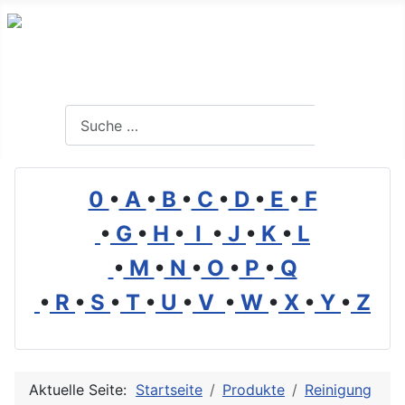
Branchenverzeichnis, Lexikon und Forum für die Umwelt
Suchen
Suchen
0
•
A
•
B
•
C
•
D
•
E
•
F
•
G
•
H
•
I
•
J
•
K
•
L
•
M
•
N
•
O
•
P
•
Q
•
R
•
S
•
T
•
U
•
V
•
W
•
X
•
Y
•
Z
Aktuelle Seite:
Startseite
Produkte
Reinigung