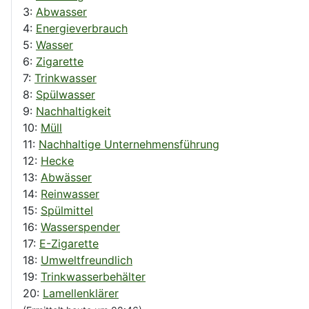
3:
Abwasser
4:
Energieverbrauch
5:
Wasser
6:
Zigarette
7:
Trinkwasser
8:
Spülwasser
9:
Nachhaltigkeit
10:
Müll
11:
Nachhaltige Unternehmensführung
12:
Hecke
13:
Abwässer
14:
Reinwasser
15:
Spülmittel
16:
Wasserspender
17:
E-Zigarette
18:
Umweltfreundlich
19:
Trinkwasserbehälter
20:
Lamellenklärer