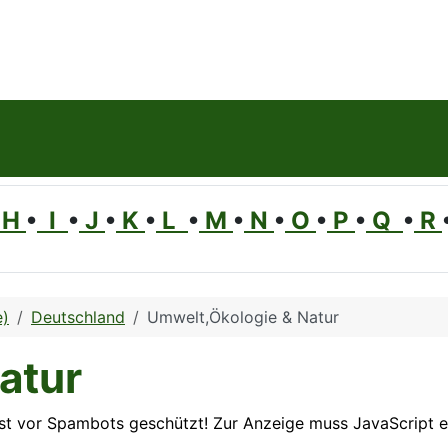
H
•
I
•
J
•
K
•
L
•
M
•
N
•
O
•
P
•
Q
•
R
e)
Deutschland
Umwelt,Ökologie & Natur
atur
st vor Spambots geschützt! Zur Anzeige muss JavaScript ei