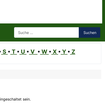
Suchen
Suchen
•
S
•
T
•
U
•
V
•
W
•
X
•
Y
•
Z
ngeschaltet sein.