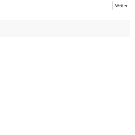
Nächster 
Weiter