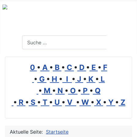
Branchenverzeichnis, Lexikon und Forum für die Umwelt
Suchen
Suchen
0
•
A
•
B
•
C
•
D
•
E
•
F
•
G
•
H
•
I
•
J
•
K
•
L
•
M
•
N
•
O
•
P
•
Q
•
R
•
S
•
T
•
U
•
V
•
W
•
X
•
Y
•
Z
Aktuelle Seite:
Startseite