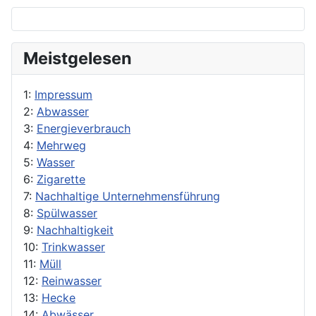
Meistgelesen
1:
Impressum
2:
Abwasser
3:
Energieverbrauch
4:
Mehrweg
5:
Wasser
6:
Zigarette
7:
Nachhaltige Unternehmensführung
8:
Spülwasser
9:
Nachhaltigkeit
10:
Trinkwasser
11:
Müll
12:
Reinwasser
13:
Hecke
14:
Abwässer