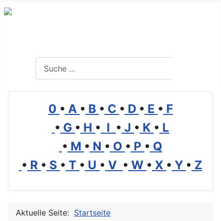
Branchenverzeichnis, Lexikon und Forum für die Umwelt
Suchen
Suchen
0
•
A
•
B
•
C
•
D
•
E
•
F
•
G
•
H
•
I
•
J
•
K
•
L
•
M
•
N
•
O
•
P
•
Q
•
R
•
S
•
T
•
U
•
V
•
W
•
X
•
Y
•
Z
Aktuelle Seite:
Startseite