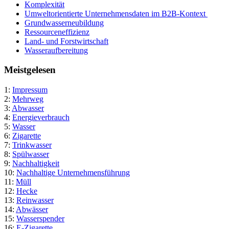
Komplexität
Umweltorientierte Unternehmensdaten im B2B-Kontext
Grundwasserneubildung
Ressourceneffizienz
Land- und Forstwirtschaft
Wasseraufbereitung
Meistgelesen
1:
Impressum
2:
Mehrweg
3:
Abwasser
4:
Energieverbrauch
5:
Wasser
6:
Zigarette
7:
Trinkwasser
8:
Spülwasser
9:
Nachhaltigkeit
10:
Nachhaltige Unternehmensführung
11:
Müll
12:
Hecke
13:
Reinwasser
14:
Abwässer
15:
Wasserspender
16:
E-Zigarette