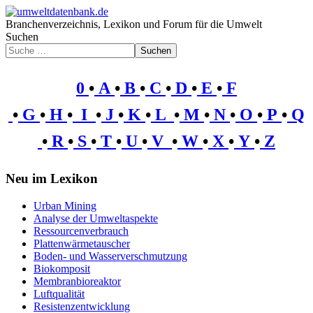
Branchenverzeichnis, Lexikon und Forum für die Umwelt
Suchen
Suchen
0
•
A
•
B
•
C
•
D
•
E
•
F
•
G
•
H
•
I
•
J
•
K
•
L
•
M
•
N
•
O
•
P
•
Q
•
R
•
S
•
T
•
U
•
V
•
W
•
X
•
Y
•
Z
Neu im Lexikon
Urban Mining
Analyse der Umweltaspekte
Ressourcenverbrauch
Plattenwärmetauscher
Boden- und Wasserverschmutzung
Biokomposit
Membranbioreaktor
Luftqualität
Resistenzentwicklung