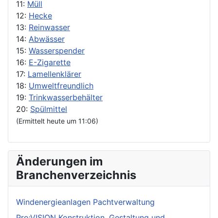
11:
Müll
12:
Hecke
13:
Reinwasser
14:
Abwässer
15:
Wasserspender
16:
E-Zigarette
17:
Lamellenklärer
18:
Umweltfreundlich
19:
Trinkwasserbehälter
20:
Spülmittel
(Ermittelt heute um 11:06)
Änderungen im
Branchenverzeichnis
Windenergieanlagen Pachtverwaltung
Pro:VISION Konstruktion, Gestaltung und