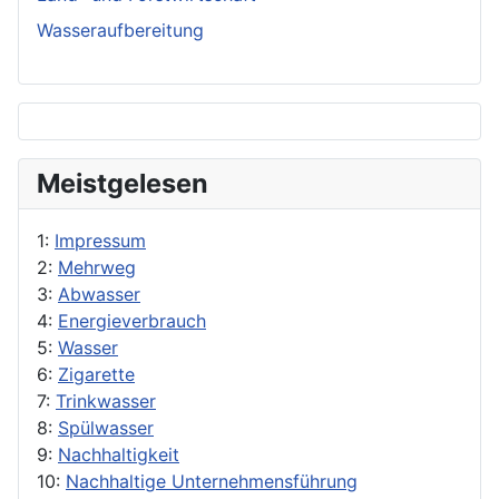
Wasseraufbereitung
Meistgelesen
1:
Impressum
2:
Mehrweg
3:
Abwasser
4:
Energieverbrauch
5:
Wasser
6:
Zigarette
7:
Trinkwasser
8:
Spülwasser
9:
Nachhaltigkeit
10:
Nachhaltige Unternehmensführung