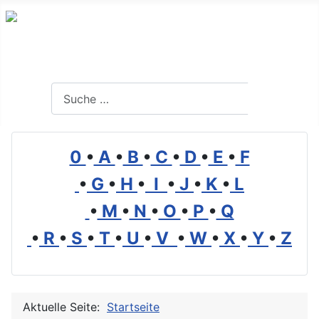
Branchenverzeichnis, Lexikon und Forum für die Umwelt
Suchen
Suchen
0
•
A
•
B
•
C
•
D
•
E
•
F
•
G
•
H
•
I
•
J
•
K
•
L
•
M
•
N
•
O
•
P
•
Q
•
R
•
S
•
T
•
U
•
V
•
W
•
X
•
Y
•
Z
Aktuelle Seite:
Startseite