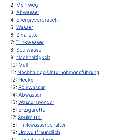
2:
Mehrweg
3:
Abwasser
4:
Energieverbrauch
5:
Wasser
6:
Zigarette
7:
Trinkwasser
8:
Spülwasser
9:
Nachhaltigkeit
10:
Müll
11:
Nachhaltige Unternehmensführung
12:
Hecke
13:
Reinwasser
14:
Abwässer
15:
Wasserspender
16:
E-Zigarette
17:
Spülmittel
18:
Trinkwasserbehälter
19:
Umweltfreundlich
20:
Lamellenklärer