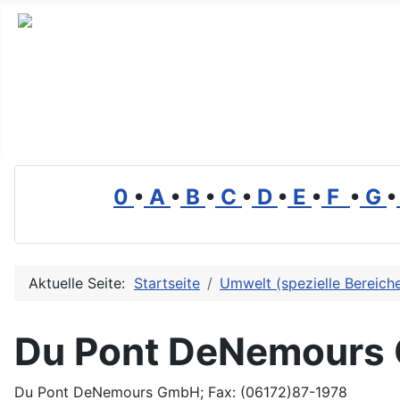
Branchenverzeichnis, Lexikon und Forum für die Umwelt
0
•
A
•
B
•
C
•
D
•
E
•
F
•
G
•
Aktuelle Seite:
Startseite
Umwelt (spezielle Bereich
Du Pont DeNemours
Du Pont DeNemours GmbH; Fax: (06172)87-1978