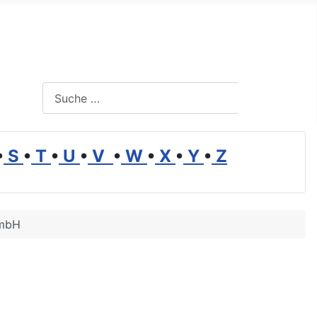
Suchen
Suchen
•
S
•
T
•
U
•
V
•
W
•
X
•
Y
•
Z
GmbH