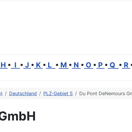
H
•
I
•
J
•
K
•
L
•
M
•
N
•
O
•
P
•
Q
•
R
e)
Deutschland
PLZ-Gebiet 5
Du Pont DeNemours 
 GmbH