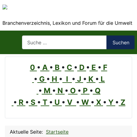
Branchenverzeichnis, Lexikon und Forum für die Umwelt
Suchen
Suchen
0
•
A
•
B
•
C
•
D
•
E
•
F
•
G
•
H
•
I
•
J
•
K
•
L
•
M
•
N
•
O
•
P
•
Q
•
R
•
S
•
T
•
U
•
V
•
W
•
X
•
Y
•
Z
Aktuelle Seite:
Startseite