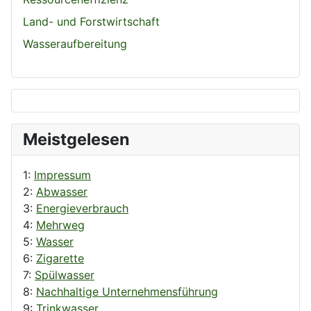
Land- und Forstwirtschaft
Wasseraufbereitung
Meistgelesen
1:
Impressum
2:
Abwasser
3:
Energieverbrauch
4:
Mehrweg
5:
Wasser
6:
Zigarette
7:
Spülwasser
8:
Nachhaltige Unternehmensführung
9:
Trinkwasser