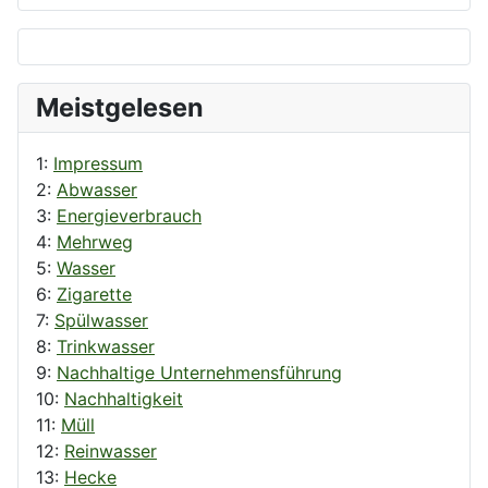
Meistgelesen
1:
Impressum
2:
Abwasser
3:
Energieverbrauch
4:
Mehrweg
5:
Wasser
6:
Zigarette
7:
Spülwasser
8:
Trinkwasser
9:
Nachhaltige Unternehmensführung
10:
Nachhaltigkeit
11:
Müll
12:
Reinwasser
13:
Hecke