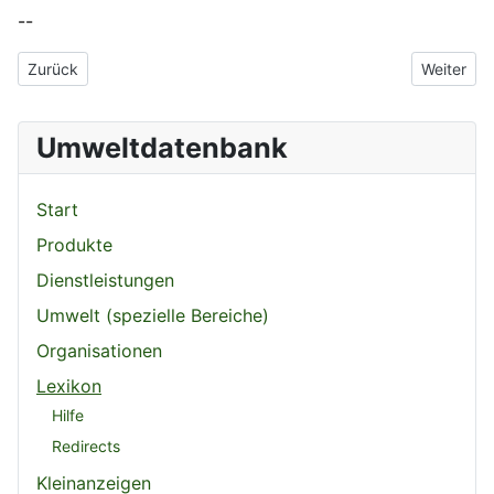
--
Vorheriger Beitrag: Annahmestelle
Nächster 
Zurück
Weiter
Umweltdatenbank
Start
Produkte
Dienstleistungen
Umwelt (spezielle Bereiche)
Organisationen
Lexikon
Hilfe
Redirects
Kleinanzeigen