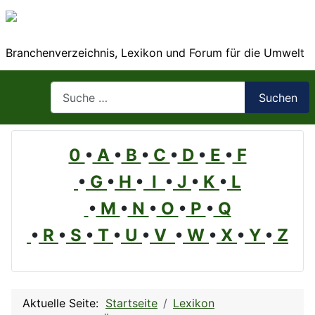
Branchenverzeichnis, Lexikon und Forum für die Umwelt
Suchen
Suchen
0
•
A
•
B
•
C
•
D
•
E
•
F
•
G
•
H
•
I
•
J
•
K
•
L
•
M
•
N
•
O
•
P
•
Q
•
R
•
S
•
T
•
U
•
V
•
W
•
X
•
Y
•
Z
Aktuelle Seite:
Startseite
Lexikon