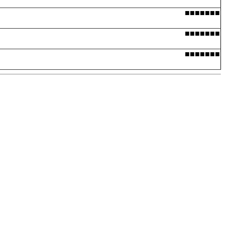
■■■■■■■
■■■■■■■
■■■■■■■