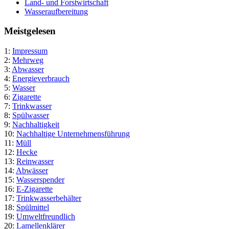
Land- und Forstwirtschaft
Wasseraufbereitung
Meistgelesen
1:
Impressum
2:
Mehrweg
3:
Abwasser
4:
Energieverbrauch
5:
Wasser
6:
Zigarette
7:
Trinkwasser
8:
Spülwasser
9:
Nachhaltigkeit
10:
Nachhaltige Unternehmensführung
11:
Müll
12:
Hecke
13:
Reinwasser
14:
Abwässer
15:
Wasserspender
16:
E-Zigarette
17:
Trinkwasserbehälter
18:
Spülmittel
19:
Umweltfreundlich
20:
Lamellenklärer