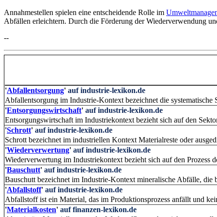
Annahmestellen spielen eine entscheidende Rolle im
Umweltmanage
Abfällen erleichtern. Durch die Förderung der Wiederverwendung und
--
'
Abfallentsorgung
'
auf industrie-lexikon.de
Abfallentsorgung im Industrie-Kontext bezeichnet die systematisch
'
Entsorgungswirtschaft
'
auf industrie-lexikon.de
Entsorgungswirtschaft im Industriekontext bezieht sich auf den Sekto
'
Schrott
'
auf industrie-lexikon.de
Schrott bezeichnet im industriellen Kontext Materialreste oder ausgedi
'
Wiederverwertung
'
auf industrie-lexikon.de
Wiederverwertung im Industriekontext bezieht sich auf den Prozess 
'
Bauschutt
'
auf industrie-lexikon.de
Bauschutt bezeichnet im Industrie-Kontext mineralische Abfälle, die 
'
Abfallstoff
'
auf industrie-lexikon.de
Abfallstoff ist ein Material, das im Produktionsprozess anfällt und ke
'
Materialkosten
'
auf finanzen-lexikon.de