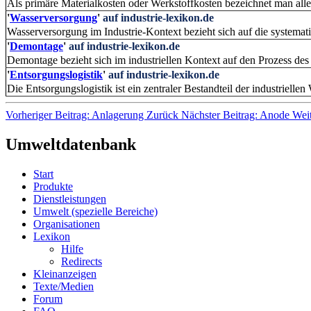
Als primäre Materialkosten oder Werkstoffkosten bezeichnet man alle
'
Wasserversorgung
'
auf industrie-lexikon.de
Wasserversorgung im Industrie-Kontext bezieht sich auf die systematis
'
Demontage
'
auf industrie-lexikon.de
Demontage bezieht sich im industriellen Kontext auf den Prozess des
'
Entsorgungslogistik
'
auf industrie-lexikon.de
Die Entsorgungslogistik ist ein zentraler Bestandteil der industrielle
Vorheriger Beitrag: Anlagerung
Zurück
Nächster Beitrag: Anode
Wei
Umweltdatenbank
Start
Produkte
Dienstleistungen
Umwelt (spezielle Bereiche)
Organisationen
Lexikon
Hilfe
Redirects
Kleinanzeigen
Texte/Medien
Forum