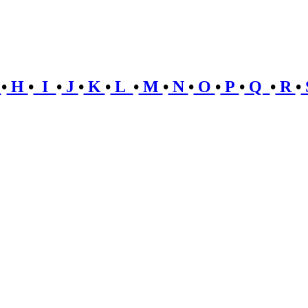
G
•
H
•
I
•
J
•
K
•
L
•
M
•
N
•
O
•
P
•
Q
•
R
•