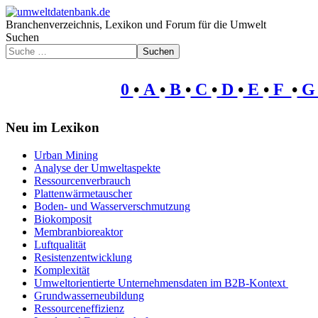
Branchenverzeichnis, Lexikon und Forum für die Umwelt
Suchen
Suchen
0
•
A
•
B
•
C
•
D
•
E
•
F
•
Neu im Lexikon
Urban Mining
Analyse der Umweltaspekte
Ressourcenverbrauch
Plattenwärmetauscher
Boden- und Wasserverschmutzung
Biokomposit
Membranbioreaktor
Luftqualität
Resistenzentwicklung
Komplexität
Umweltorientierte Unternehmensdaten im B2B-Kontext
Grundwasserneubildung
Ressourceneffizienz