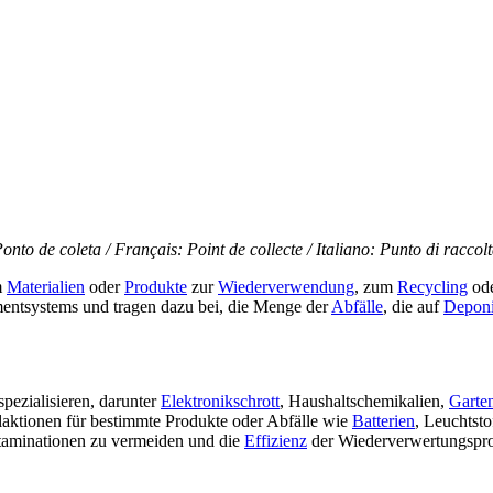
nto de coleta / Français: Point de collecte / Italiano: Punto di raccol
m
Materialien
oder
Produkte
zur
Wiederverwendung
, zum
Recycling
ode
ntsystems und tragen dazu bei, die Menge der
Abfälle
, die auf
Depon
pezialisieren, darunter
Elektronikschrott
, Haushaltschemikalien,
Garten
aktionen für bestimmte Produkte oder Abfälle wie
Batterien
, Leuchtst
taminationen zu vermeiden und die
Effizienz
der Wiederverwertungspro