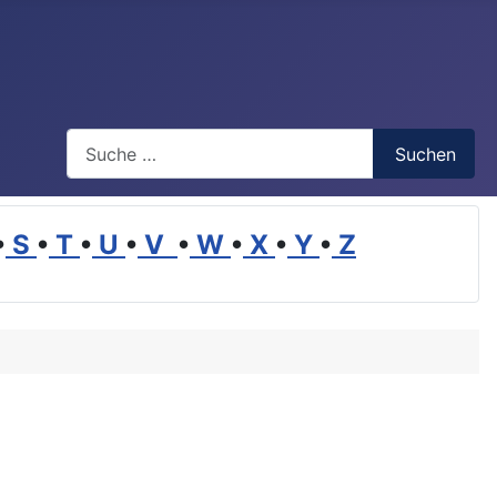
Suchen
Suchen
•
S
•
T
•
U
•
V
•
W
•
X
•
Y
•
Z