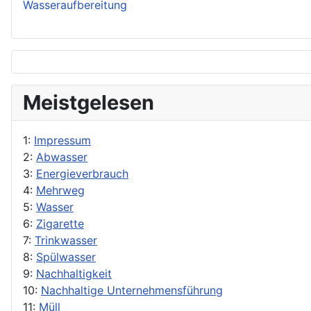
Wasseraufbereitung
Meistgelesen
1:
Impressum
2:
Abwasser
3:
Energieverbrauch
4:
Mehrweg
5:
Wasser
6:
Zigarette
7:
Trinkwasser
8:
Spülwasser
9:
Nachhaltigkeit
10:
Nachhaltige Unternehmensführung
11:
Müll