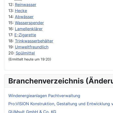
12:
Reinwasser
13:
Hecke
14:
Abwässer
15:
Wasserspender
16:
Lamellenklärer
17:
E-Zigarette
18:
Trinkwasserbehälter
19:
Umweltfreundlich
20:
Spülmittel
(Ermittelt heute um 19:20)
Branchenverzeichnis (Änder
Windenergieanlagen Pachtverwaltung
Pro:VISION Konstruktion, Gestaltung und Entwicklung
QUMsult GmbH & Co. KG