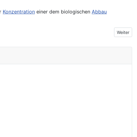
er
Konzentration
einer dem biologischen
Abbau
Nächster 
Weiter