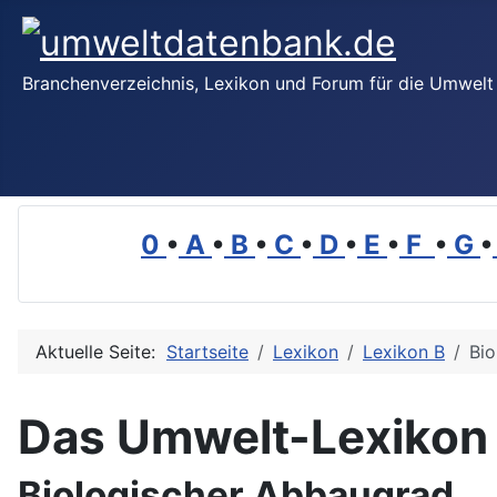
Branchenverzeichnis, Lexikon und Forum für die Umwelt
0
•
A
•
B
•
C
•
D
•
E
•
F
•
G
•
Aktuelle Seite:
Startseite
Lexikon
Lexikon B
Bio
Das Umwelt-Lexikon
Biologischer Abbaugrad