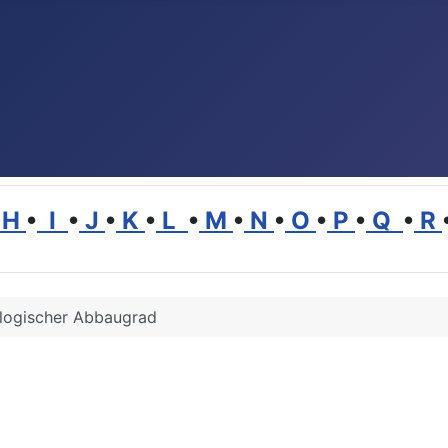
H
•
I
•
J
•
K
•
L
•
M
•
N
•
O
•
P
•
Q
•
R
logischer Abbaugrad