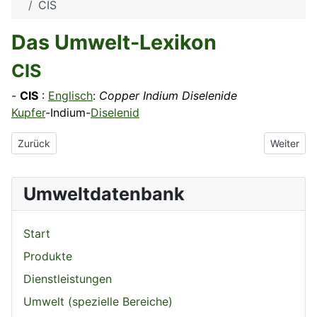
CIS
Das Umwelt-Lexikon
CIS
-
CIS
:
Englisch
:
Copper Indium Diselenide
Kupfer
-Indium-
Diselenid
Vorheriger Beitrag: CIPRA
Nächster 
Zurück
Weiter
Umweltdatenbank
Start
Produkte
Dienstleistungen
Umwelt (spezielle Bereiche)