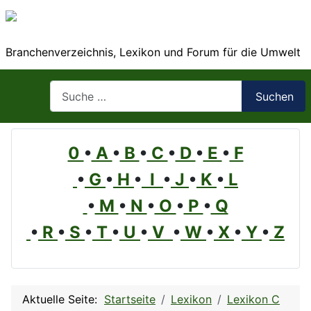
Branchenverzeichnis, Lexikon und Forum für die Umwelt
Suchen
Suchen
0
•
A
•
B
•
C
•
D
•
E
•
F
•
G
•
H
•
I
•
J
•
K
•
L
•
M
•
N
•
O
•
P
•
Q
•
R
•
S
•
T
•
U
•
V
•
W
•
X
•
Y
•
Z
Aktuelle Seite:
Startseite
Lexikon
Lexikon C