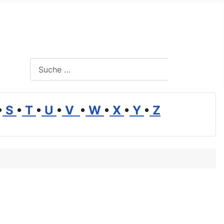
Suchen
Suchen
•
S
•
T
•
U
•
V
•
W
•
X
•
Y
•
Z