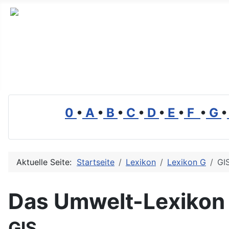
Branchenverzeichnis, Lexikon und Forum für die Umwelt
0
•
A
•
B
•
C
•
D
•
E
•
F
•
G
•
Aktuelle Seite:
Startseite
Lexikon
Lexikon G
GI
Das Umwelt-Lexikon
GIS