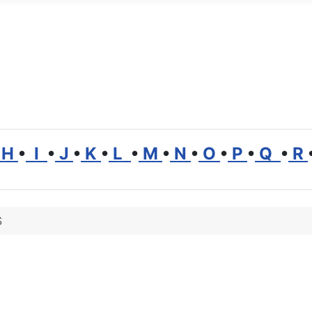
H
•
I
•
J
•
K
•
L
•
M
•
N
•
O
•
P
•
Q
•
R
S