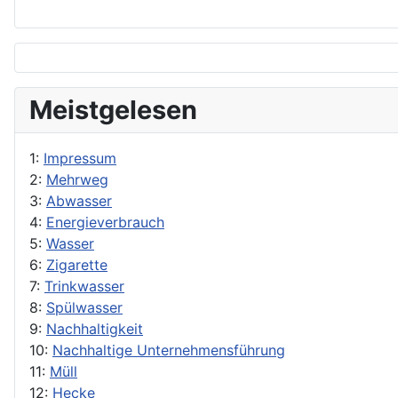
Meistgelesen
1:
Impressum
2:
Mehrweg
3:
Abwasser
4:
Energieverbrauch
5:
Wasser
6:
Zigarette
7:
Trinkwasser
8:
Spülwasser
9:
Nachhaltigkeit
10:
Nachhaltige Unternehmensführung
11:
Müll
12:
Hecke