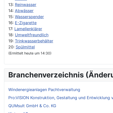
13:
Reinwasser
14:
Abwässer
15:
Wasserspender
16:
E-Zigarette
17:
Lamellenklärer
18:
Umweltfreundlich
19:
Trinkwasserbehälter
20:
Spülmittel
(Ermittelt heute um 14:30)
Branchenverzeichnis (Änder
Windenergieanlagen Pachtverwaltung
Pro:VISION Konstruktion, Gestaltung und Entwicklung
QUMsult GmbH & Co. KG