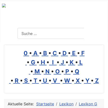
Branchenverzeichnis, Lexikon und Forum für die Umwelt
Suchen
Suchen
0
•
A
•
B
•
C
•
D
•
E
•
F
•
G
•
H
•
I
•
J
•
K
•
L
•
M
•
N
•
O
•
P
•
Q
•
R
•
S
•
T
•
U
•
V
•
W
•
X
•
Y
•
Z
Aktuelle Seite:
Startseite
Lexikon
Lexikon G