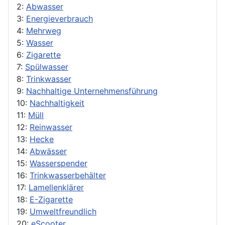
2:
Abwasser
3:
Energieverbrauch
4:
Mehrweg
5:
Wasser
6:
Zigarette
7:
Spülwasser
8:
Trinkwasser
9:
Nachhaltige Unternehmensführung
10:
Nachhaltigkeit
11:
Müll
12:
Reinwasser
13:
Hecke
14:
Abwässer
15:
Wasserspender
16:
Trinkwasserbehälter
17:
Lamellenklärer
18:
E-Zigarette
19:
Umweltfreundlich
20:
eScooter