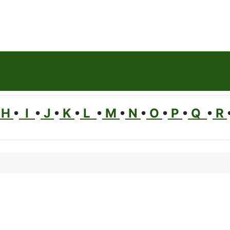
H
•
I
•
J
•
K
•
L
•
M
•
N
•
O
•
P
•
Q
•
R