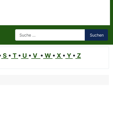
Suchen
Suchen
•
S
•
T
•
U
•
V
•
W
•
X
•
Y
•
Z