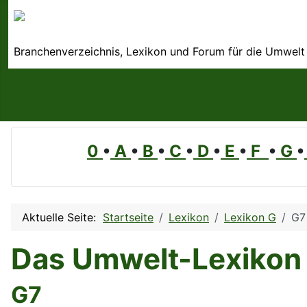
Branchenverzeichnis, Lexikon und Forum für die Umwelt
0
•
A
•
B
•
C
•
D
•
E
•
F
•
G
•
Aktuelle Seite:
Startseite
Lexikon
Lexikon G
G7
Das Umwelt-Lexikon
G7