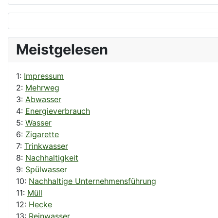
Meistgelesen
1:
Impressum
2:
Mehrweg
3:
Abwasser
4:
Energieverbrauch
5:
Wasser
6:
Zigarette
7:
Trinkwasser
8:
Nachhaltigkeit
9:
Spülwasser
10:
Nachhaltige Unternehmensführung
11:
Müll
12:
Hecke
13:
Reinwasser