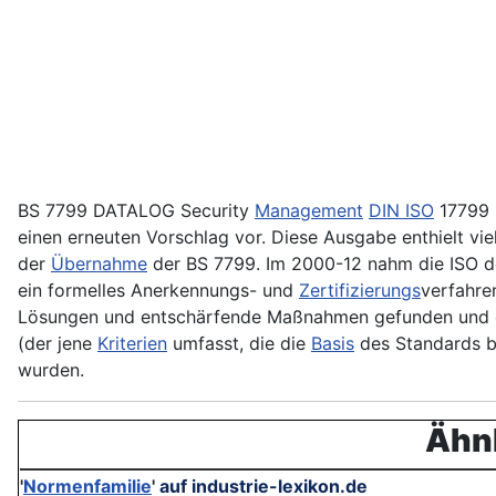
BS 7799 DATALOG Security
Management
DIN ISO
17799 
einen erneuten Vorschlag vor. Diese Ausgabe enthielt v
der
Übernahme
der BS 7799. Im 2000-12 nahm die ISO de
ein formelles Anerkennungs- und
Zertifizierungs
­verfahr
Lösungen und entschärfende Maßnahmen gefunden und 
(der jene
Kriterien
umfasst, die die
Basis
des Standards bi
wurden.
Ähnl
'
Normenfamilie
'
auf industrie-lexikon.de