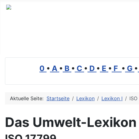
Branchenverzeichnis, Lexikon und Forum für die Umwelt
0
•
A
•
B
•
C
•
D
•
E
•
F
•
G
•
Aktuelle Seite:
Startseite
Lexikon
Lexikon I
ISO
Das Umwelt-Lexikon
ISO 17799