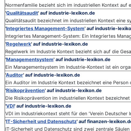
Normenfamilie bezieht sich im industriellen Kontext auf
'
Qualitätsaudit
'
auf industrie-lexikon.de
Qualitätsaudit bezeichnet im industriellen Kontext eine 
'
Integriertes Management-System
'
auf industrie-lexik
Integriertes Management-System: Ein Integriertes Manag
'
Regelwerk
'
auf industrie-lexikon.de
Regelwerk im Industrie Kontext bezieht sich auf die Ges
'
Managementsystem
'
auf industrie-lexikon.de
Ein Managementsystem im Industrie-Kontext ist ein organ
'
Auditor
'
auf industrie-lexikon.de
Ein Auditor im Industrie Kontext bezeichnet eine Person o
'
Risikoprävention
'
auf industrie-lexikon.de
Die Risikoprävention im industriellen Kontext bezeichnet
'
VDI
'
auf industrie-lexikon.de
VDI im Industriekontext steht für den 'Verein Deutscher I
'
IT-Sicherheit und Datenschutz
'
auf finanzen-lexikon.d
IT-Sicherheit und Datenschutz sind zwei zentrale Säulen d