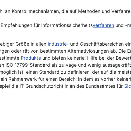
l an Kontrollmechanismen, die auf Methoden und Verfahren ba
mpfehlungen für Informations­sicherheits­
verfahren
und -me
ebiger Größe in allen
Industrie
- und Geschäftsbereichen ein
sungen oder rät von bestimmten Alternativ­lösungen ab. Die
bestimmte
Produkte
und bieten keinerlei Hilfe bei der Bewe
en ISO 17799-Standard als zu vage und wenig aussagekräfti
möglich ist, einen Standard zu definieren, der auf die me
 ein Rahmenwerk für einen Bereich, in dem es vorher keinerle
spiel die IT-Grundschutz­richtlinien des Bundesamtes für
Sic