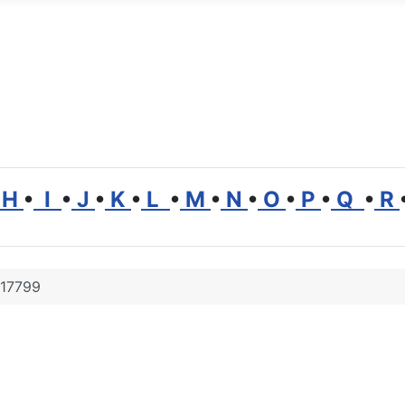
H
•
I
•
J
•
K
•
L
•
M
•
N
•
O
•
P
•
Q
•
R
 17799