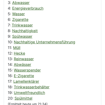
3:
Abwasser
4:
Energieverbrauch
5:
Wasser
6:
Zigarette
7:
Trinkwasser
8:
Nachhaltigkeit
9:
Spülwasser
10:
Nachhaltige Unternehmensführung
11:
Müll
12:
Hecke
13:
Reinwasser
14:
Abwässer
15:
Wasserspender
16:
E-Zigarette
17:
Lamellenklärer
18:
Trinkwasserbehälter
19:
Umweltfreundlich
20:
Spülmittel
(Ermittelt heute um 21:34)