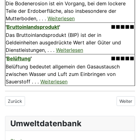
Die Bodenerosion ist ein Vorgang, bei dem lockere
Teile der Erdoberfläche, also insbesondere der
Mutterboden, . . .
Weiterlesen
'
Bruttoinlandsprodukt
'
■■■■■
Das Bruttoinlandsprodukt (BIP) ist der in
Geldeinheiten ausgedrückte Wert aller Güter und
Dienstleistungen, . . .
Weiterlesen
'
Belüftung
'
■■■■■
Belüftung bedeutet allgemein den Gasaustausch
zwischen Wasser und Luft zum Einbringen von
Sauerstoff . . .
Weiterlesen
Vorheriger Beitrag: Nährstoffrecycling
Nächster 
Zurück
Weiter
Umweltdatenbank