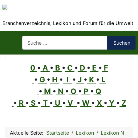
Branchenverzeichnis, Lexikon und Forum für die Umwelt
Suchen
Suchen
0
•
A
•
B
•
C
•
D
•
E
•
F
•
G
•
H
•
I
•
J
•
K
•
L
•
M
•
N
•
O
•
P
•
Q
•
R
•
S
•
T
•
U
•
V
•
W
•
X
•
Y
•
Z
Aktuelle Seite:
Startseite
Lexikon
Lexikon N