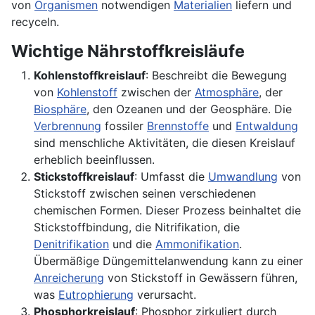
von
Organismen
notwendigen
Materialien
liefern und
recyceln.
Wichtige Nährstoffkreisläufe
Kohlenstoffkreislauf
: Beschreibt die Bewegung
von
Kohlenstoff
zwischen der
Atmosphäre
, der
Biosphäre
, den Ozeanen und der Geosphäre. Die
Verbrennung
fossiler
Brennstoffe
und
Entwaldung
sind menschliche Aktivitäten, die diesen Kreislauf
erheblich beeinflussen.
Stickstoffkreislauf
: Umfasst die
Umwandlung
von
Stickstoff zwischen seinen verschiedenen
chemischen Formen. Dieser Prozess beinhaltet die
Stickstoffbindung, die Nitrifikation, die
Denitrifikation
und die
Ammonifikation
.
Übermäßige Düngemittelanwendung kann zu einer
Anreicherung
von Stickstoff in Gewässern führen,
was
Eutrophierung
verursacht.
Phosphorkreislauf
: Phosphor zirkuliert durch