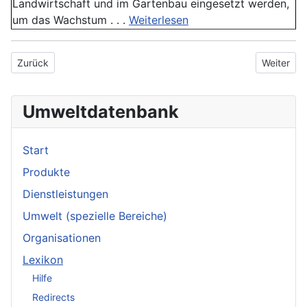
Landwirtschaft und im Gartenbau eingesetzt werden,
um das Wachstum . . .
Weiterlesen
Vorheriger Beitrag: Nährstoffangebot
Nächster B
Zurück
Weiter
Umweltdatenbank
Start
Produkte
Dienstleistungen
Umwelt (spezielle Bereiche)
Organisationen
Lexikon
Hilfe
Redirects