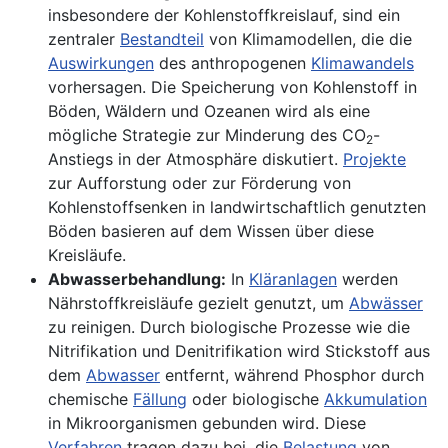
insbesondere der Kohlenstoffkreislauf, sind ein
zentraler
Bestandteil
von Klimamodellen, die die
Auswirkungen
des anthropogenen
Klimawandels
vorhersagen. Die Speicherung von Kohlenstoff in
Böden, Wäldern und Ozeanen wird als eine
mögliche Strategie zur Minderung des CO
-
2
Anstiegs in der Atmosphäre diskutiert.
Projekte
zur Aufforstung oder zur Förderung von
Kohlenstoffsenken in landwirtschaftlich genutzten
Böden basieren auf dem Wissen über diese
Kreisläufe.
Abwasserbehandlung:
In
Kläranlagen
werden
Nährstoffkreisläufe gezielt genutzt, um
Abwässer
zu reinigen. Durch biologische Prozesse wie die
Nitrifikation und Denitrifikation wird Stickstoff aus
dem
Abwasser
entfernt, während Phosphor durch
chemische
Fällung
oder biologische
Akkumulation
in Mikroorganismen gebunden wird. Diese
Verfahren
tragen dazu bei, die
Belastung
von