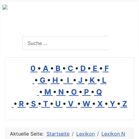
Branchenverzeichnis, Lexikon und Forum für die Umwelt
Suchen
Suchen
0
•
A
•
B
•
C
•
D
•
E
•
F
•
G
•
H
•
I
•
J
•
K
•
L
•
M
•
N
•
O
•
P
•
Q
•
R
•
S
•
T
•
U
•
V
•
W
•
X
•
Y
•
Z
Aktuelle Seite:
Startseite
Lexikon
Lexikon N