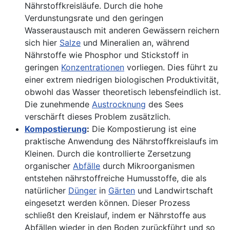
Nährstoffkreisläufe. Durch die hohe
Verdunstungsrate und den geringen
Wasseraustausch mit anderen Gewässern reichern
sich hier
Salze
und Mineralien an, während
Nährstoffe wie Phosphor und Stickstoff in
geringen
Konzentrationen
vorliegen. Dies führt zu
einer extrem niedrigen biologischen Produktivität,
obwohl das Wasser theoretisch lebensfeindlich ist.
Die zunehmende
Austrocknung
des Sees
verschärft dieses Problem zusätzlich.
Kompostierung
:
Die Kompostierung ist eine
praktische Anwendung des Nährstoffkreislaufs im
Kleinen. Durch die kontrollierte Zersetzung
organischer
Abfälle
durch Mikroorganismen
entstehen nährstoffreiche Humusstoffe, die als
natürlicher
Dünger
in
Gärten
und Landwirtschaft
eingesetzt werden können. Dieser Prozess
schließt den Kreislauf, indem er Nährstoffe aus
Abfällen wieder in den Boden zurückführt und so