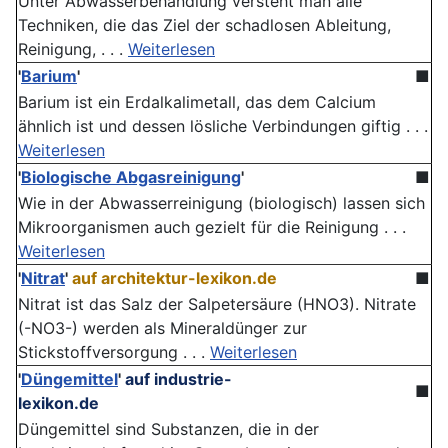
Unter Abwasserbehandlung versteht man alle
Techniken, die das Ziel der schadlosen Ableitung,
Reinigung, . . .
Weiterlesen
'
Barium
'
■
Barium ist ein Erdalkalimetall, das dem Calcium
ähnlich ist und dessen lösliche Verbindungen giftig . . .
Weiterlesen
'
Biologische Abgasreinigung
'
■
Wie in der Abwasserreinigung (biologisch) lassen sich
Mikroorganismen auch gezielt für die Reinigung . . .
Weiterlesen
'
Nitrat
'
auf architektur-lexikon.de
■
Nitrat ist das Salz der Salpetersäure (HNO3). Nitrate
(-NO3-) werden als Mineraldünger zur
Stickstoffversorgung . . .
Weiterlesen
'
Düngemittel
'
auf industrie-
■
lexikon.de
Düngemittel sind Substanzen, die in der