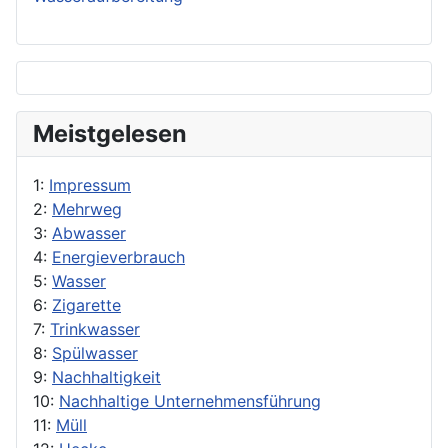
Meistgelesen
1:
Impressum
2:
Mehrweg
3:
Abwasser
4:
Energieverbrauch
5:
Wasser
6:
Zigarette
7:
Trinkwasser
8:
Spülwasser
9:
Nachhaltigkeit
10:
Nachhaltige Unternehmensführung
11:
Müll