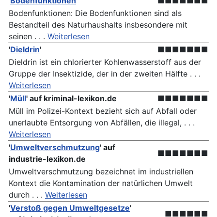
'
Bodenfunktionen
'
■■■■■■■
Bodenfunktionen: Die Boden­funktionen sind als
Bestandteil des Naturhaushalts insbesondere mit
seinen . . .
Weiterlesen
'
Dieldrin
'
■■■■■■■
Dieldrin ist ein chlorierter Kohlenwasserstoff aus der
Gruppe der Insektizide, der in der zweiten Hälfte . . .
Weiterlesen
'
Müll
' auf kriminal-lexikon.de
■■■■■■■
Müll im Polizei-Kontext bezieht sich auf Abfall oder
unerlaubte Entsorgung von Abfällen, die illegal, . . .
Weiterlesen
'
Umweltverschmutzung
' auf
■■■■■■■
industrie-lexikon.de
Umweltverschmutzung bezeichnet im industriellen
Kontext die Kontamination der natürlichen Umwelt
durch . . .
Weiterlesen
'
Verstoß gegen Umweltgesetze
'
■■■■■■