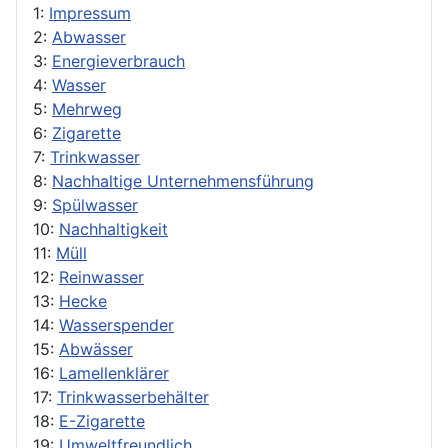
1:
Impressum
2:
Abwasser
3:
Energieverbrauch
4:
Wasser
5:
Mehrweg
6:
Zigarette
7:
Trinkwasser
8:
Nachhaltige Unternehmensführung
9:
Spülwasser
10:
Nachhaltigkeit
11:
Müll
12:
Reinwasser
13:
Hecke
14:
Wasserspender
15:
Abwässer
16:
Lamellenklärer
17:
Trinkwasserbehälter
18:
E-Zigarette
19:
Umweltfreundlich