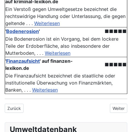
auf kriminal-lexikon.de
Ein Verstoß gegen Umweltgesetze bezeichnet die
rechtswidrige Handlung oder Unterlassung, die gegen
geltende . . .
Weiterlesen
'
Bodenerosion
'
■■■■■
Die Bodenerosion ist ein Vorgang, bei dem lockere
Teile der Erdoberfläche, also insbesondere der
Mutterboden, . . .
Weiterlesen
'
Finanzaufsicht
' auf finanzen-
■■■■■
lexikon.de
Die Finanzaufsicht bezeichnet die staatliche oder
institutionelle Überwachung von Finanzmärkten,
Banken, . . .
Weiterlesen
Vorheriger Beitrag: Umweltverantwortung
Nächster 
Zurück
Weiter
Umweltdatenbank