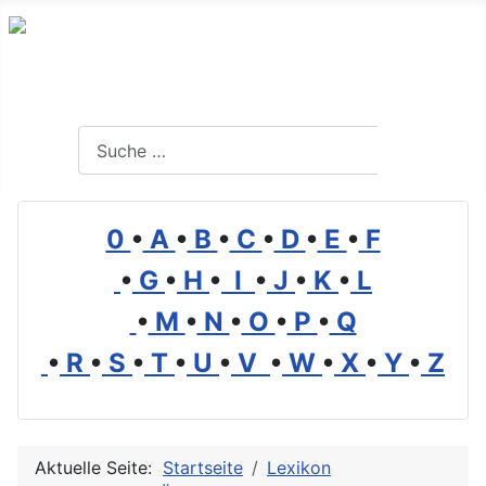
Branchenverzeichnis, Lexikon und Forum für die Umwelt
Suchen
Suchen
0
•
A
•
B
•
C
•
D
•
E
•
F
•
G
•
H
•
I
•
J
•
K
•
L
•
M
•
N
•
O
•
P
•
Q
•
R
•
S
•
T
•
U
•
V
•
W
•
X
•
Y
•
Z
Aktuelle Seite:
Startseite
Lexikon