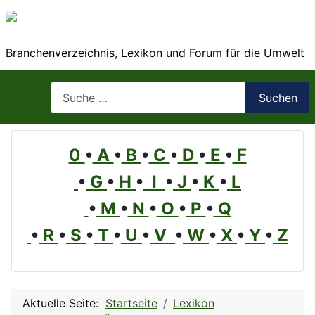
Branchenverzeichnis, Lexikon und Forum für die Umwelt
Suchen
Suchen
0
•
A
•
B
•
C
•
D
•
E
•
F
•
G
•
H
•
I
•
J
•
K
•
L
•
M
•
N
•
O
•
P
•
Q
•
R
•
S
•
T
•
U
•
V
•
W
•
X
•
Y
•
Z
Aktuelle Seite:
Startseite
Lexikon