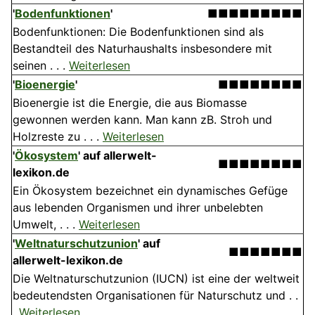
'
Bodenfunktionen
'
■■■■■■■■■
Bodenfunktionen: Die Boden­funktionen sind als
Bestandteil des Naturhaushalts insbesondere mit
seinen . . .
Weiterlesen
'
Bioenergie
'
■■■■■■■■
Bioenergie ist die Energie, die aus Biomasse
gewonnen werden kann. Man kann zB. Stroh und
Holzreste zu . . .
Weiterlesen
'
Ökosystem
' auf allerwelt-
■■■■■■■■
lexikon.de
Ein Ökosystem bezeichnet ein dynamisches Gefüge
aus lebenden Organismen und ihrer unbelebten
Umwelt, . . .
Weiterlesen
'
Weltnaturschutzunion
' auf
■■■■■■■
allerwelt-lexikon.de
Die Weltnaturschutzunion (IUCN) ist eine der weltweit
bedeutendsten Organisationen für Naturschutz und . .
.
Weiterlesen