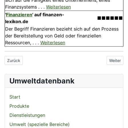
sich auf die Fähigkeit eines Unternehmens, eines
Finanzsystems . . .
Weiterlesen
'
Finanzieren
' auf finanzen-
■■■■■■
lexikon.de
Der Begriff Finanzieren bezieht sich auf den Prozess
der Bereitstellung von Geld oder finanziellen
Ressourcen, . . .
Weiterlesen
Vorheriger Beitrag: Umweltschutz
Nächster 
Zurück
Weiter
Umweltdatenbank
Start
Produkte
Dienstleistungen
Umwelt (spezielle Bereiche)