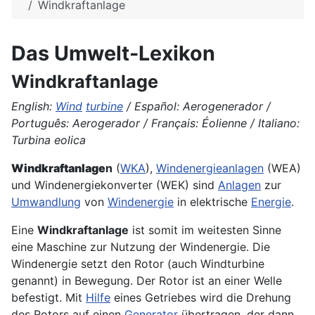
Windkraftanlage
Das Umwelt-Lexikon
Windkraftanlage
English:
Wind
turbine
/ Español: Aerogenerador /
Português: Aerogerador / Français: Éolienne / Italiano:
Turbina eolica
Windkraftanlage
n
(
WKA
),
Windenergieanlagen
(WEA)
und Windenergiekonverter (WEK) sind
Anlagen
zur
Umwandlung
von
Windenergie
in elektrische
Energie
.
Eine
Windkraftanlage
ist somit im weitesten Sinne
eine Maschine zur Nutzung der Windenergie. Die
Windenergie setzt den Rotor (auch Windturbine
genannt) in Bewegung. Der Rotor ist an einer Welle
befestigt. Mit
Hilfe
eines Getriebes wird die Drehung
des Rotors auf einen
Generator
übertragen, der dann