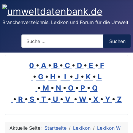
Branchenverzeichnis, Lexikon und Forum für die Umwelt
Suchen
Suchen
0
•
A
•
B
•
C
•
D
•
E
•
F
•
G
•
H
•
I
•
J
•
K
•
L
•
M
•
N
•
O
•
P
•
Q
•
R
•
S
•
T
•
U
•
V
•
W
•
X
•
Y
•
Z
Aktuelle Seite:
Startseite
Lexikon
Lexikon W