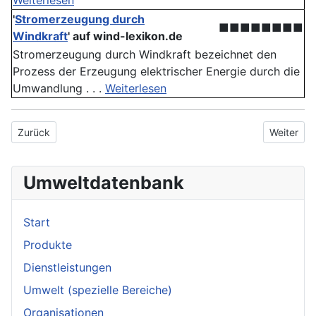
Weiterlesen
'
Stromerzeugung durch
■■■■■■■■
Windkraft
'
auf wind-lexikon.de
Stromerzeugung durch Windkraft bezeichnet den
Prozess der Erzeugung elektrischer Energie durch die
Umwandlung . . .
Weiterlesen
Vorheriger Beitrag: Windkraft-Fonds
Nächster 
Zurück
Weiter
Umweltdatenbank
Start
Produkte
Dienstleistungen
Umwelt (spezielle Bereiche)
Organisationen