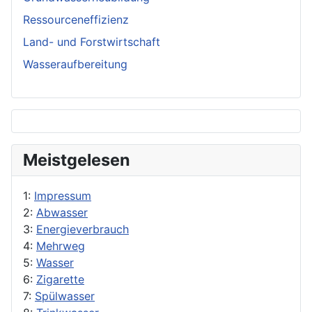
Ressourceneffizienz
Land- und Forstwirtschaft
Wasseraufbereitung
Meistgelesen
1:
Impressum
2:
Abwasser
3:
Energieverbrauch
4:
Mehrweg
5:
Wasser
6:
Zigarette
7:
Spülwasser