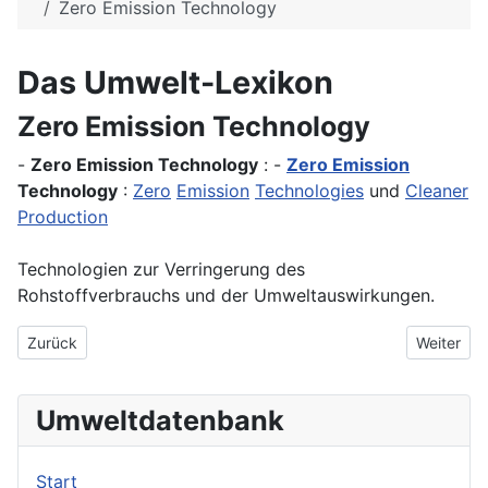
Zero Emission Technology
Das Umwelt-Lexikon
Zero Emission Technology
-
Zero Emission Technology
: -
Zero Emission
Technology
:
Zero
Emission
Technologies
und
Cleaner
Production
Technologien zur Verringerung des
Rohstoffverbrauchs und der Umweltauswirkungen.
Vorheriger Beitrag: ZERO Emission
Nächster 
Zurück
Weiter
Umweltdatenbank
Start