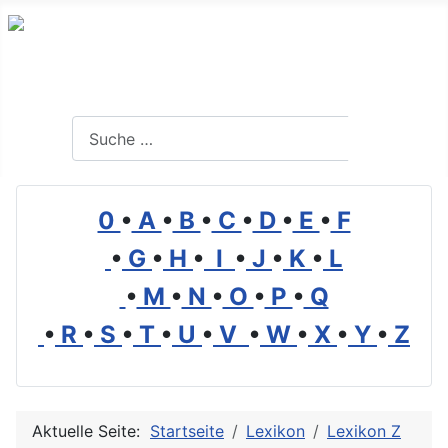
Branchenverzeichnis, Lexikon und Forum für die Umwelt
Suchen
Suchen
0
•
A
•
B
•
C
•
D
•
E
•
F
•
G
•
H
•
I
•
J
•
K
•
L
•
M
•
N
•
O
•
P
•
Q
•
R
•
S
•
T
•
U
•
V
•
W
•
X
•
Y
•
Z
Aktuelle Seite:
Startseite
Lexikon
Lexikon Z