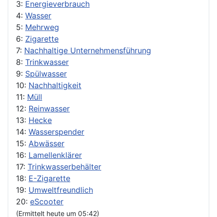
3:
Energieverbrauch
4:
Wasser
5:
Mehrweg
6:
Zigarette
7:
Nachhaltige Unternehmensführung
8:
Trinkwasser
9:
Spülwasser
10:
Nachhaltigkeit
11:
Müll
12:
Reinwasser
13:
Hecke
14:
Wasserspender
15:
Abwässer
16:
Lamellenklärer
17:
Trinkwasserbehälter
18:
E-Zigarette
19:
Umweltfreundlich
20:
eScooter
(Ermittelt heute um 05:42)