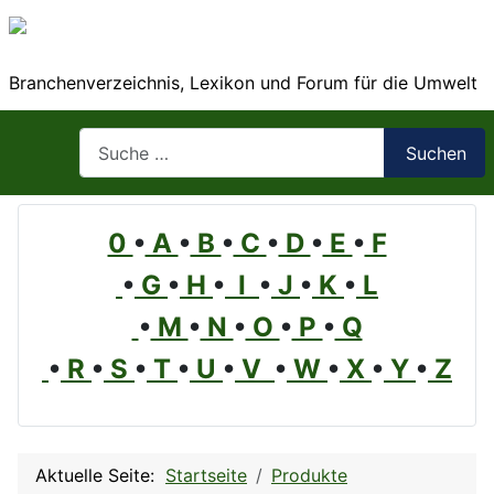
Branchenverzeichnis, Lexikon und Forum für die Umwelt
Suchen
Suchen
0
•
A
•
B
•
C
•
D
•
E
•
F
•
G
•
H
•
I
•
J
•
K
•
L
•
M
•
N
•
O
•
P
•
Q
•
R
•
S
•
T
•
U
•
V
•
W
•
X
•
Y
•
Z
Aktuelle Seite:
Startseite
Produkte