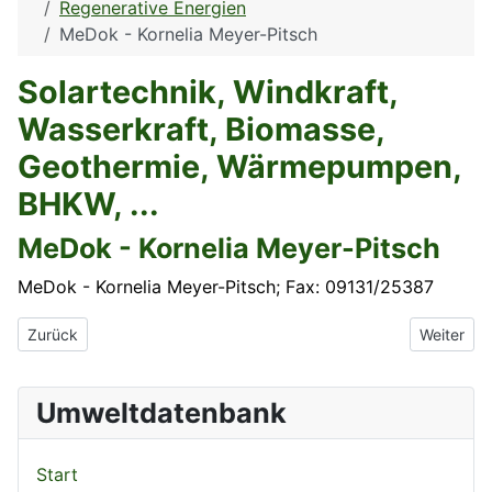
Regenerative Energien
MeDok - Kornelia Meyer-Pitsch
Solartechnik, Windkraft,
Wasserkraft, Biomasse,
Geothermie, Wärmepumpen,
BHKW, ...
MeDok - Kornelia Meyer-Pitsch
MeDok - Kornelia Meyer-Pitsch; Fax: 09131/25387
Vorheriger Beitrag: media concept ORCON GmbH
Nächster 
Zurück
Weiter
Umweltdatenbank
Start