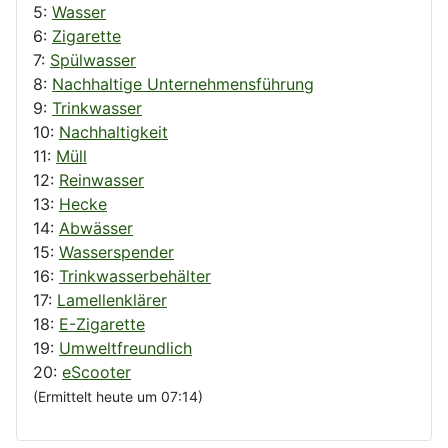
5:
Wasser
6:
Zigarette
7:
Spülwasser
8:
Nachhaltige Unternehmensführung
9:
Trinkwasser
10:
Nachhaltigkeit
11:
Müll
12:
Reinwasser
13:
Hecke
14:
Abwässer
15:
Wasserspender
16:
Trinkwasserbehälter
17:
Lamellenklärer
18:
E-Zigarette
19:
Umweltfreundlich
20:
eScooter
(Ermittelt heute um 07:14)