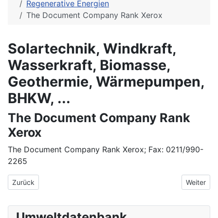
Regenerative Energien
The Document Company Rank Xerox
Solartechnik, Windkraft,
Wasserkraft, Biomasse,
Geothermie, Wärmepumpen,
BHKW, ...
The Document Company Rank
Xerox
The Document Company Rank Xerox; Fax: 0211/990-
2265
Vorheriger Beitrag: Tecoplan Informatik GmbH
Nächster 
Zurück
Weiter
Umweltdatenbank