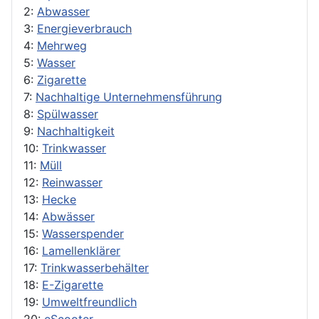
2:
Abwasser
3:
Energieverbrauch
4:
Mehrweg
5:
Wasser
6:
Zigarette
7:
Nachhaltige Unternehmensführung
8:
Spülwasser
9:
Nachhaltigkeit
10:
Trinkwasser
11:
Müll
12:
Reinwasser
13:
Hecke
14:
Abwässer
15:
Wasserspender
16:
Lamellenklärer
17:
Trinkwasserbehälter
18:
E-Zigarette
19:
Umweltfreundlich