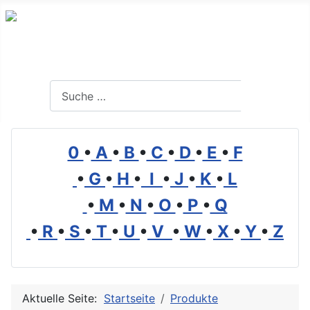
Branchenverzeichnis, Lexikon und Forum für die Umwelt
Suchen
Suchen
0
•
A
•
B
•
C
•
D
•
E
•
F
•
G
•
H
•
I
•
J
•
K
•
L
•
M
•
N
•
O
•
P
•
Q
•
R
•
S
•
T
•
U
•
V
•
W
•
X
•
Y
•
Z
Aktuelle Seite:
Startseite
Produkte