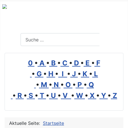
Branchenverzeichnis, Lexikon und Forum für die Umwelt
Suchen
Suchen
0
•
A
•
B
•
C
•
D
•
E
•
F
•
G
•
H
•
I
•
J
•
K
•
L
•
M
•
N
•
O
•
P
•
Q
•
R
•
S
•
T
•
U
•
V
•
W
•
X
•
Y
•
Z
Aktuelle Seite:
Startseite