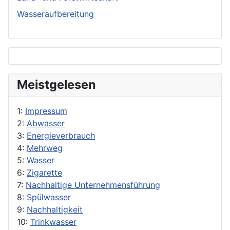
Wasseraufbereitung
Meistgelesen
1:
Impressum
2:
Abwasser
3:
Energieverbrauch
4:
Mehrweg
5:
Wasser
6:
Zigarette
7:
Nachhaltige Unternehmensführung
8:
Spülwasser
9:
Nachhaltigkeit
10:
Trinkwasser