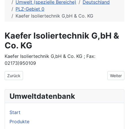
Umwelt (spezielle Bereiche)
Deutschland
PLZ-Gebiet 0
Kaefer Isoliertechnik G,bH & Co. KG
Kaefer Isoliertechnik G,bH &
Co. KG
Kaefer Isoliertechnik G,bH & Co. KG ; Fax:
02173)950109
Vorheriger Beitrag: Jugend - und Umweltbüro
Nächster 
Zurück
Weiter
Umweltdatenbank
Start
Produkte