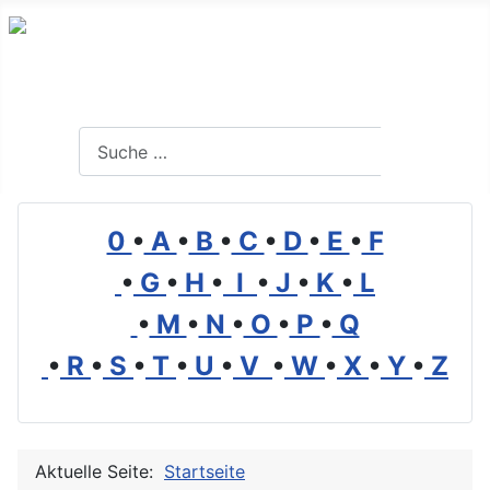
Branchenverzeichnis, Lexikon und Forum für die Umwelt
Suchen
Suchen
0
•
A
•
B
•
C
•
D
•
E
•
F
•
G
•
H
•
I
•
J
•
K
•
L
•
M
•
N
•
O
•
P
•
Q
•
R
•
S
•
T
•
U
•
V
•
W
•
X
•
Y
•
Z
Aktuelle Seite:
Startseite