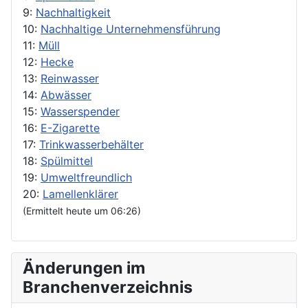
9:
Nachhaltigkeit
10:
Nachhaltige Unternehmensführung
11:
Müll
12:
Hecke
13:
Reinwasser
14:
Abwässer
15:
Wasserspender
16:
E-Zigarette
17:
Trinkwasserbehälter
18:
Spülmittel
19:
Umweltfreundlich
20:
Lamellenklärer
(Ermittelt heute um 06:26)
Änderungen im
Branchenverzeichnis