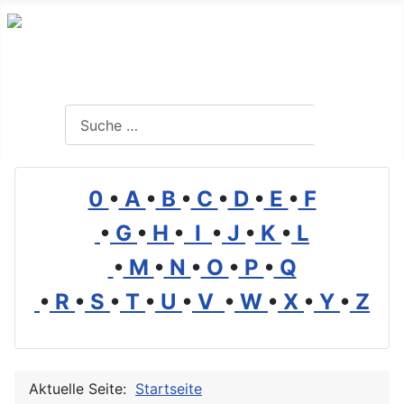
Branchenverzeichnis, Lexikon und Forum für die Umwelt
Suchen
Suchen
0
•
A
•
B
•
C
•
D
•
E
•
F
•
G
•
H
•
I
•
J
•
K
•
L
•
M
•
N
•
O
•
P
•
Q
•
R
•
S
•
T
•
U
•
V
•
W
•
X
•
Y
•
Z
Aktuelle Seite:
Startseite