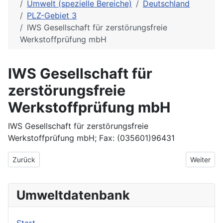
Umwelt (spezielle Bereiche)
Deutschland
PLZ-Gebiet 3
IWS Gesellschaft für zerstörungsfreie
Werkstoffprüfung mbH
IWS Gesellschaft für
zerstörungsfreie
Werkstoffprüfung mbH
IWS Gesellschaft für zerstörungsfreie
Werkstoffprüfung mbH; Fax: (035601)96431
Vorheriger Beitrag: IUP Ingenieure + Fortbildungsinstitut für U
Nächster 
Zurück
Weiter
Umweltdatenbank