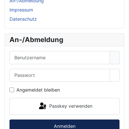
An-/Abmeldung
Impressum
Datenschutz
An-/Abmeldung
Benutzername
Passwort
Passwo
Angemeldet bleiben
Passkey verwenden
Anmelden