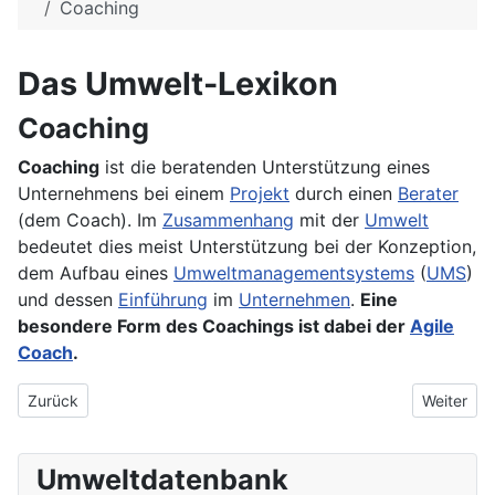
Coaching
Das Umwelt-Lexikon
Coaching
Coaching
ist die beratenden Unterstützung eines
Unternehmens bei einem
Projekt
durch einen
Berater
(dem Coach). Im
Zusammenhang
mit der
Umwelt
bedeutet dies meist Unterstützung bei der Konzeption,
dem Aufbau eines
Umweltmanagementsystems
(
UMS
)
und dessen
Einführung
im
Unternehmen
.
Eine
besondere Form des Coachings ist dabei der
Agile
Coach
.
Vorheriger Beitrag: CO2-Minderung
Nächster 
Zurück
Weiter
Umweltdatenbank