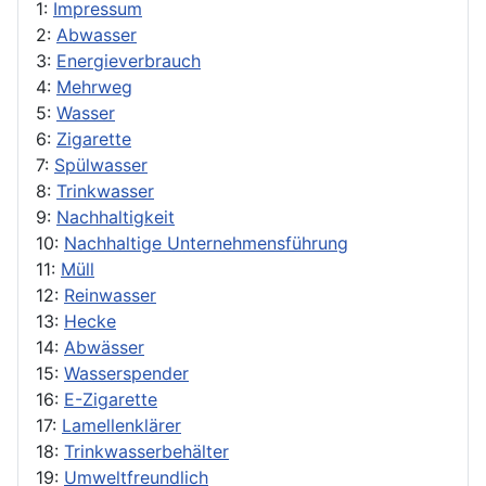
1:
Impressum
2:
Abwasser
3:
Energieverbrauch
4:
Mehrweg
5:
Wasser
6:
Zigarette
7:
Spülwasser
8:
Trinkwasser
9:
Nachhaltigkeit
10:
Nachhaltige Unternehmensführung
11:
Müll
12:
Reinwasser
13:
Hecke
14:
Abwässer
15:
Wasserspender
16:
E-Zigarette
17:
Lamellenklärer
18:
Trinkwasserbehälter
19:
Umweltfreundlich