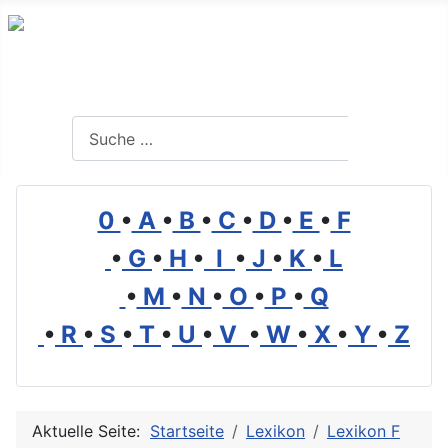
Branchenverzeichnis, Lexikon und Forum für die Umwelt
Suchen
Suchen
0
•
A
•
B
•
C
•
D
•
E
•
F
•
G
•
H
•
I
•
J
•
K
•
L
•
M
•
N
•
O
•
P
•
Q
•
R
•
S
•
T
•
U
•
V
•
W
•
X
•
Y
•
Z
Aktuelle Seite:
Startseite
Lexikon
Lexikon F