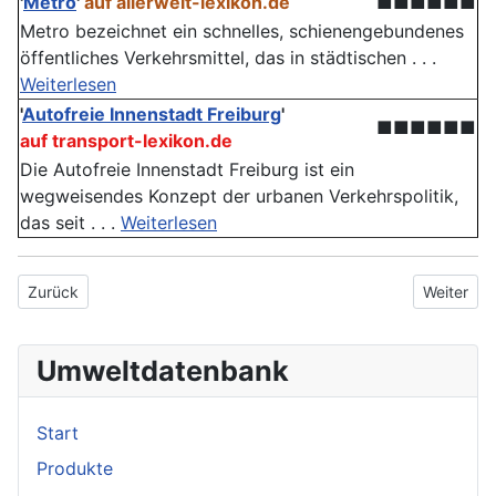
'
Metro
'
auf allerwelt-lexikon.de
■■■■■■
Metro bezeichnet ein schnelles, schienengebundenes
öffentliches Verkehrsmittel, das in städtischen . . .
Weiterlesen
'
Autofreie Innenstadt Freiburg
'
■■■■■■
auf transport-lexikon.de
Die Autofreie Innenstadt Freiburg ist ein
wegweisendes Konzept der urbanen Verkehrspolitik,
das seit . . .
Weiterlesen
Vorheriger Beitrag: Fußbodenheizung
Nächster B
Zurück
Weiter
Umweltdatenbank
Start
Produkte