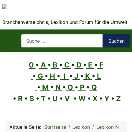
Branchenverzeichnis, Lexikon und Forum für die Umwelt
Suchen
Suchen
0
•
A
•
B
•
C
•
D
•
E
•
F
•
G
•
H
•
I
•
J
•
K
•
L
•
M
•
N
•
O
•
P
•
Q
•
R
•
S
•
T
•
U
•
V
•
W
•
X
•
Y
•
Z
Aktuelle Seite:
Startseite
Lexikon
Lexikon N