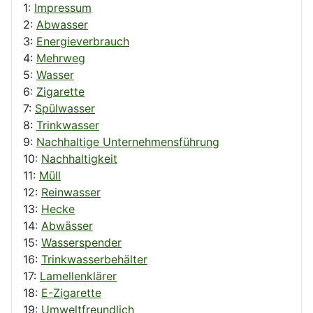
1:
Impressum
2:
Abwasser
3:
Energieverbrauch
4:
Mehrweg
5:
Wasser
6:
Zigarette
7:
Spülwasser
8:
Trinkwasser
9:
Nachhaltige Unternehmensführung
10:
Nachhaltigkeit
11:
Müll
12:
Reinwasser
13:
Hecke
14:
Abwässer
15:
Wasserspender
16:
Trinkwasserbehälter
17:
Lamellenklärer
18:
E-Zigarette
19:
Umweltfreundlich