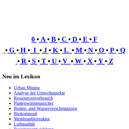
0
•
A
•
B
•
C
•
D
•
E
•
F
•
G
•
H
•
I
•
J
•
K
•
L
•
M
•
N
•
O
•
P
•
Q
•
R
•
S
•
T
•
U
•
V
•
W
•
X
•
Y
•
Z
Neu im Lexikon
Urban Mining
Analyse der Umweltaspekte
Ressourcenverbrauch
Plattenwärmetauscher
Boden- und Wasserverschmutzung
Biokomposit
Membranbioreaktor
Luftqualität