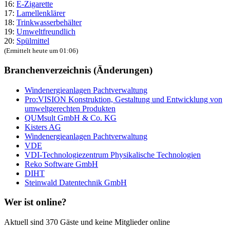
16:
E-Zigarette
17:
Lamellenklärer
18:
Trinkwasserbehälter
19:
Umweltfreundlich
20:
Spülmittel
(Ermittelt heute um 01:06)
Branchenverzeichnis (Änderungen)
Windenergieanlagen Pachtverwaltung
Pro:VISION Konstruktion, Gestaltung und Entwicklung von
umweltgerechten Produkten
QUMsult GmbH & Co. KG
Kisters AG
Windenergieanlagen Pachtverwaltung
VDE
VDI-Technologiezentrum Physikalische Technologien
Reko Software GmbH
DIHT
Steinwald Datentechnik GmbH
Wer ist online?
Aktuell sind 370 Gäste und keine Mitglieder online