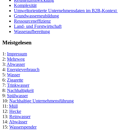
Resistenzentwicklung
Komplexität
Umweltorientierte Unternehmensdaten im B2B-Kontext
Grundwasserneubildung
Ressourceneffizienz
Land- und Forstwirtschaft
Wasseraufbereitung
Meistgelesen
1:
Impressum
2:
Mehrweg
3:
Abwasser
4:
Energieverbrauch
5:
Wasser
6:
Zigarette
7:
Trinkwasser
8:
Nachhaltigkeit
9:
Spülwasser
10:
Nachhaltige Unternehmensführung
11:
Müll
12:
Hecke
13:
Reinwasser
14:
Abwässer
15:
Wasserspender