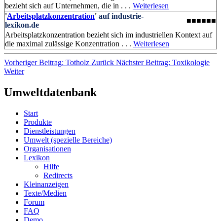
bezieht sich auf Unternehmen, die in . . .
Weiterlesen
'
Arbeitsplatzkonzentration
'
auf industrie-
■■■■■■
lexikon.de
Arbeitsplatzkonzentration bezieht sich im industriellen Kontext auf
die maximal zulässige Konzentration . . .
Weiterlesen
Vorheriger Beitrag: Totholz
Zurück
Nächster Beitrag: Toxikologie
Weiter
Umweltdatenbank
Start
Produkte
Dienstleistungen
Umwelt (spezielle Bereiche)
Organisationen
Lexikon
Hilfe
Redirects
Kleinanzeigen
Texte/Medien
Forum
FAQ
Demo