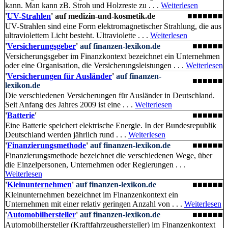
kann. Man kann zB. Stroh und Holzreste zu . . .
Weiterlesen
'
UV-Strahlen
'
auf medizin-und-kosmetik.de
■■■■■■■
UV-Strahlen sind eine Form elektromagnetischer Strahlung, die aus
ultraviolettem Licht besteht. Ultraviolette . . .
Weiterlesen
'
Versicherungsgeber
'
auf finanzen-lexikon.de
■■■■■■
Versicherungsgeber im Finanzkontext bezeichnet ein Unternehmen
oder eine Organisation, die Versicherungsleistungen . . .
Weiterlesen
'
Versicherungen für Ausländer
'
auf finanzen-
■■■■■■
lexikon.de
Die verschiedenen Versicherungen für Ausländer in Deutschland.
Seit Anfang des Jahres 2009 ist eine . . .
Weiterlesen
'
Batterie
'
■■■■■■
Eine Batterie speichert elektrische Energie. In der Bundesrepublik
Deutschland werden jährlich rund . . .
Weiterlesen
'
Finanzierungsmethode
'
auf finanzen-lexikon.de
■■■■■■
Finanzierungsmethode bezeichnet die verschiedenen Wege, über
die Einzelpersonen, Unternehmen oder Regierungen . . .
Weiterlesen
'
Kleinunternehmen
'
auf finanzen-lexikon.de
■■■■■■
Kleinunternehmen bezeichnet im Finanzenkontext ein
Unternehmen mit einer relativ geringen Anzahl von . . .
Weiterlesen
'
Automobilhersteller
'
auf finanzen-lexikon.de
■■■■■■
Automobilhersteller (Kraftfahrzeughersteller) im Finanzenkontext