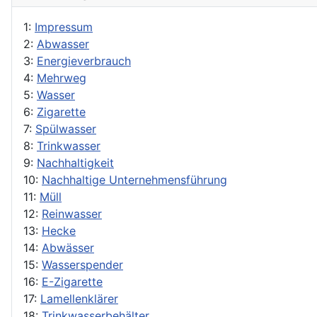
1:
Impressum
2:
Abwasser
3:
Energieverbrauch
4:
Mehrweg
5:
Wasser
6:
Zigarette
7:
Spülwasser
8:
Trinkwasser
9:
Nachhaltigkeit
10:
Nachhaltige Unternehmensführung
11:
Müll
12:
Reinwasser
13:
Hecke
14:
Abwässer
15:
Wasserspender
16:
E-Zigarette
17:
Lamellenklärer
18:
Trinkwasserbehälter