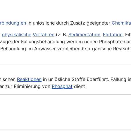
rbindung en
in unlösliche durch Zusatz geeigneter
Chemika
e
physikalische
Verfahren
(z. B.
Sedimentation
,
Flotation
, F
m Zuge der Fällungsbehandlung werden neben Phosphaten 
r Behandlung im Abwasser verbleibende organische Restsch
mischen
Reaktionen
in unlösliche Stoffe überführt. Fällung i
r zur Eliminierung von
Phosphat
dient