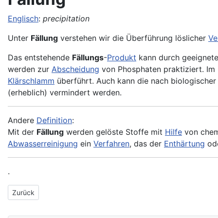
Englisch
:
precipitation
Unter
Fällung
verstehen wir die Überführung löslicher
Ve
Das entstehende
Fällungs
-
Produkt
kann durch geeignet
werden zur
Abscheidung
von Phosphaten praktiziert. I
Klärschlamm
überführt. Auch kann die nach biologische
(erheblich) vermindert werden.
Andere
Definition
:
Mit der
Fällung
werden gelöste Stoffe mit
Hilfe
von che
Abwasserreinigung
ein
Verfahren
, das der
Enthärtung
ode
.
Vorheriger Beitrag: Fallleitung
Zurück