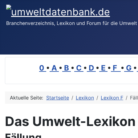
Branchenverzeichnis, Lexikon und Forum für die Umwelt
0
•
A
•
B
•
C
•
D
•
E
•
F
•
G
•
Aktuelle Seite:
Startseite
Lexikon
Lexikon F
Fäl
Das Umwelt-Lexikon
Fällung