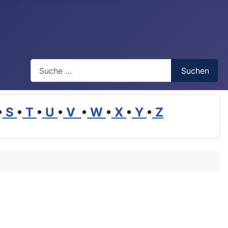
Suchen
Suchen
•
S
•
T
•
U
•
V
•
W
•
X
•
Y
•
Z