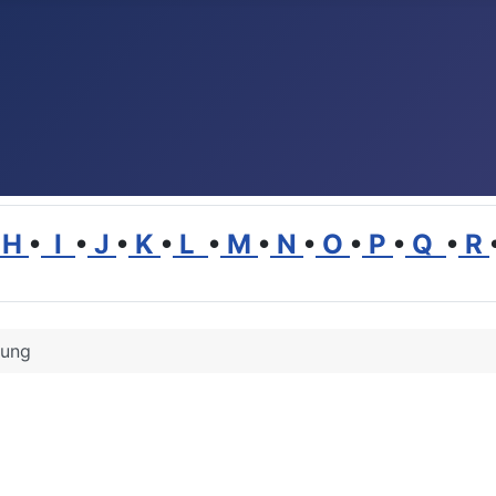
H
•
I
•
J
•
K
•
L
•
M
•
N
•
O
•
P
•
Q
•
R
lung