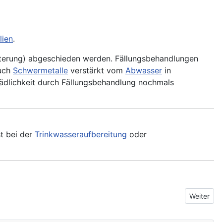
lien
.
ilterung) abgeschieden werden. Fällungsbehandlungen
auch
Schwermetalle
verstärkt vom
Abwasser
in
ädlichkeit durch Fällungsbehandlung nochmals
st bei der
Trinkwasseraufbereitung
oder
Nächster 
Weiter