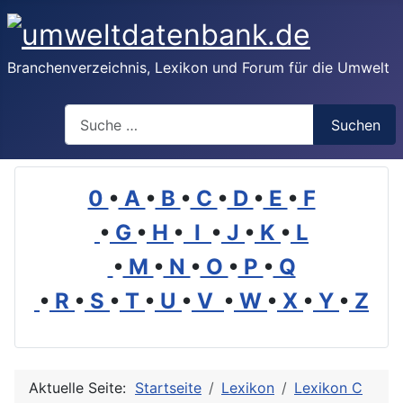
Branchenverzeichnis, Lexikon und Forum für die Umwelt
Suchen
Suchen
0
•
A
•
B
•
C
•
D
•
E
•
F
•
G
•
H
•
I
•
J
•
K
•
L
•
M
•
N
•
O
•
P
•
Q
•
R
•
S
•
T
•
U
•
V
•
W
•
X
•
Y
•
Z
Aktuelle Seite:
Startseite
Lexikon
Lexikon C