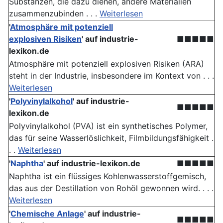
Substanzen, die dazu dienen, andere Materialien
zusammenzubinden . . .
Weiterlesen
'
Atmosphäre mit potenziell
explosiven Risiken
' auf industrie-
■■■■■
lexikon.de
Atmosphäre mit potenziell explosiven Risiken (ARA)
steht in der Industrie, insbesondere im Kontext von . . .
Weiterlesen
'
Polyvinylalkohol
' auf industrie-
■■■■■
lexikon.de
Polyvinylalkohol (PVA) ist ein synthetisches Polymer,
das für seine Wasserlöslichkeit, Filmbildungsfähigkeit .
. .
Weiterlesen
'
Naphtha
' auf industrie-lexikon.de
■■■■■
Naphtha ist ein flüssiges Kohlenwasserstoffgemisch,
das aus der Destillation von Rohöl gewonnen wird. . . .
Weiterlesen
'
Chemische Anlage
' auf industrie-
■■■■■