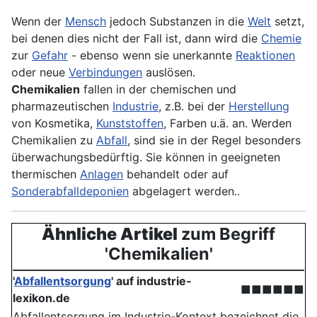
Wenn der
Mensch
jedoch Substanzen in die
Welt
setzt,
bei denen dies nicht der Fall ist, dann wird die
Chemie
zur
Gefahr
- ebenso wenn sie unerkannte
Reaktionen
oder neue
Verbindung
en
auslösen.
Chemikalien
fallen in der chemischen und
pharmazeutischen
Industrie
, z.B. bei der
Herstellung
von Kosmetika,
Kunststoffen
, Farben u.ä. an. Werden
Chemikalien zu
Abfall
, sind sie in der Regel besonders
überwachungsbedürftig. Sie können in geeigneten
thermischen
Anlagen
behandelt oder auf
Sonderabfalldeponien
abgelagert werden..
Ähnliche Artikel
zum Begriff
'Chemikalien'
'
Abfallentsorgung
' auf industrie-
■■■■■■
lexikon.de
Abfallentsorgung im Industrie-Kontext bezeichnet die