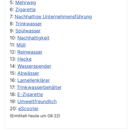
5:
Mehrweg
6:
Zigarette
7:
Nachhaltige Unternehmensführung
8:
Trinkwasser
9:
Spülwasser
10:
Nachhaltigkeit
11:
Müll
12:
Reinwasser
13:
Hecke
14:
Wasserspender
15:
Abwässer
16:
Lamellenklärer
17:
Trinkwasserbehälter
18:
E-Zigarette
19:
Umweltfreundlich
20:
eScooter
(Ermittelt heute um 08:22)