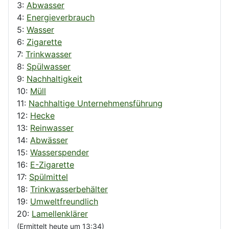
3:
Abwasser
4:
Energieverbrauch
5:
Wasser
6:
Zigarette
7:
Trinkwasser
8:
Spülwasser
9:
Nachhaltigkeit
10:
Müll
11:
Nachhaltige Unternehmensführung
12:
Hecke
13:
Reinwasser
14:
Abwässer
15:
Wasserspender
16:
E-Zigarette
17:
Spülmittel
18:
Trinkwasserbehälter
19:
Umweltfreundlich
20:
Lamellenklärer
(Ermittelt heute um 13:34)