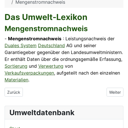
Mengenstromnachweis
Das Umwelt-Lexikon
Mengenstromnachweis
-
Mengenstromnachweis
: Leistungsnachweis der
Duales System
Deutschland
AG und seiner
Garantiegeber gegenüber den Landesumweltministern.
Er enthält Daten über die ordnungsgemäße Erfassung,
Sortierung
und
Verwertung
von
Verkaufsverpackungen
, aufgeteilt nach den einzelnen
Materialien
.
Vorheriger Beitrag: Membranverfahren
Nächster 
Zurück
Weiter
Umweltdatenbank