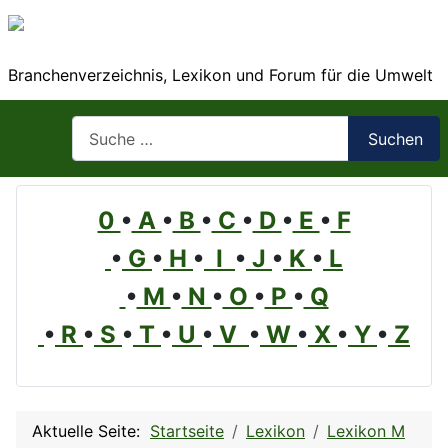
Branchenverzeichnis, Lexikon und Forum für die Umwelt
Suchen
Suchen
0
•
A
•
B
•
C
•
D
•
E
•
F
•
G
•
H
•
I
•
J
•
K
•
L
•
M
•
N
•
O
•
P
•
Q
•
R
•
S
•
T
•
U
•
V
•
W
•
X
•
Y
•
Z
Aktuelle Seite:
Startseite
Lexikon
Lexikon M