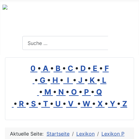
Branchenverzeichnis, Lexikon und Forum für die Umwelt
Suchen
Suchen
0
•
A
•
B
•
C
•
D
•
E
•
F
•
G
•
H
•
I
•
J
•
K
•
L
•
M
•
N
•
O
•
P
•
Q
•
R
•
S
•
T
•
U
•
V
•
W
•
X
•
Y
•
Z
Aktuelle Seite:
Startseite
Lexikon
Lexikon P