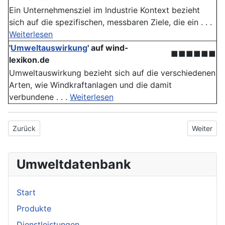
Ein Unternehmensziel im Industrie Kontext bezieht
sich auf die spezifischen, messbaren Ziele, die ein . . .
Weiterlesen
'
Umweltauswirkung
' auf wind-
■■■■■■
lexikon.de
Umweltauswirkung bezieht sich auf die verschiedenen
Arten, wie Windkraftanlagen und die damit
verbundene . . .
Weiterlesen
Vorheriger Beitrag: PKW
Nächster B
Zurück
Weiter
Umweltdatenbank
Start
Produkte
Dienstleistungen