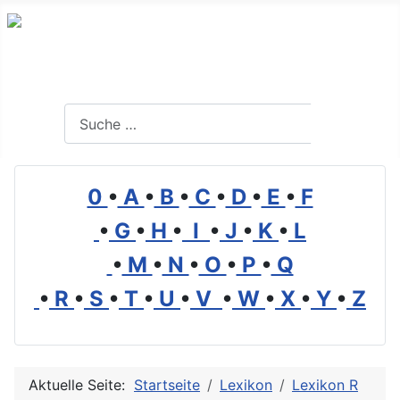
Branchenverzeichnis, Lexikon und Forum für die Umwelt
Suchen
Suchen
0
•
A
•
B
•
C
•
D
•
E
•
F
•
G
•
H
•
I
•
J
•
K
•
L
•
M
•
N
•
O
•
P
•
Q
•
R
•
S
•
T
•
U
•
V
•
W
•
X
•
Y
•
Z
Aktuelle Seite:
Startseite
Lexikon
Lexikon R