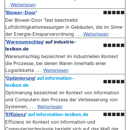
. .
Weiterlesen
'
Blower-Door
'
■■■■■
Der Blower-Door Test beschreibt
Luftdichtigkeitsmessungen in Gebäuden, die im Sinne
der Energie-Einsparverordnung . . .
Weiterlesen
'
Warenumschlag
'
auf industrie-
■■■■■
lexikon.de
Warenumschlag bezeichnet im industriellen Kontext
die Prozesse, bei denen Waren innerhalb einer
Logistikkette . . .
Weiterlesen
'
Optimierung
'
auf information-
■■■■■
lexikon.de
Optimierung bezeichnet im Kontext von Information
und Computern den Prozess der Verbesserung von
Systemen, . . .
Weiterlesen
'
Effizienz
'
auf information-lexikon.de
■■■■■
Effizienz im Kontext von Information und
Computertechnologie bezieht sich auf das Maß der