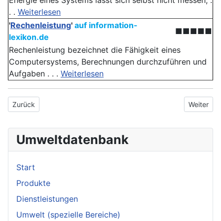
Energie eines Systems lässt sich selbst nicht messen, .
. .
Weiterlesen
'
Rechenleistung
'
auf information-
■■■■■
lexikon.de
Rechenleistung bezeichnet die Fähigkeit eines
Computersystems, Berechnungen durchzuführen und
Aufgaben . . .
Weiterlesen
Vorheriger Beitrag: Reaktor
Nächster 
Zurück
Weiter
Umweltdatenbank
Start
Produkte
Dienstleistungen
Umwelt (spezielle Bereiche)