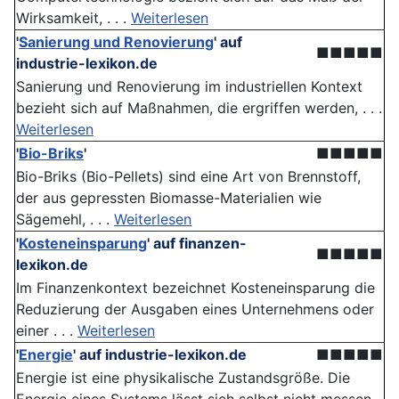
Wirksamkeit, . . .
Weiterlesen
'
Sanierung und Renovierung
'
auf
■■■■■
industrie-lexikon.de
Sanierung und Renovierung im industriellen Kontext
bezieht sich auf Maßnahmen, die ergriffen werden, . . .
Weiterlesen
'
Bio-Briks
'
■■■■■
Bio-Briks (Bio-Pellets) sind eine Art von Brennstoff,
der aus gepressten Biomasse-Materialien wie
Sägemehl, . . .
Weiterlesen
'
Kosteneinsparung
'
auf finanzen-
■■■■■
lexikon.de
Im Finanzenkontext bezeichnet Kosteneinsparung die
Reduzierung der Ausgaben eines Unternehmens oder
einer . . .
Weiterlesen
'
Energie
'
auf industrie-lexikon.de
■■■■■
Energie ist eine physikalische Zustandsgröße. Die