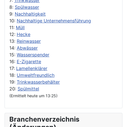
7:
Trinkwasser
8:
Spülwasser
9:
Nachhaltigkeit
10:
Nachhaltige Unternehmensführung
11:
Müll
12:
Hecke
13:
Reinwasser
14:
Abwässer
15:
Wasserspender
16:
E-Zigarette
17:
Lamellenklärer
18:
Umweltfreundlich
19:
Trinkwasserbehälter
20:
Spülmittel
(Ermittelt heute um 13:25)
Branchenverzeichnis