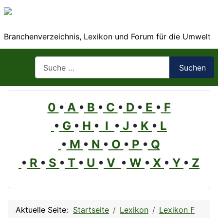
Branchenverzeichnis, Lexikon und Forum für die Umwelt
Suchen
Suchen
0
•
A
•
B
•
C
•
D
•
E
•
F
•
G
•
H
•
I
•
J
•
K
•
L
•
M
•
N
•
O
•
P
•
Q
•
R
•
S
•
T
•
U
•
V
•
W
•
X
•
Y
•
Z
Aktuelle Seite:
Startseite
Lexikon
Lexikon F