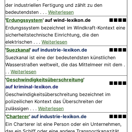
der industriellen Fertigung und zählt zu den
bedeutendsten . . .
Weiterlesen
'
Erdungssystem
'
auf wind-lexikon.de
■■■■
Erdungssystem bezeichnet im Windkraft-Kontext eine
sicherheitstechnische Einrichtung, die den
elektrischen . . .
Weiterlesen
'
Suezkanal
'
auf industrie-lexikon.de
■■■■
Suezkanal ist eine der bedeutendsten künstlichen
Wasserstraßen weltweit, die das Mittelmeer mit dem .
. .
Weiterlesen
'
Geschwindigkeitsüberschreitung
'
■■■■
auf kriminal-lexikon.de
Geschwindigkeitsüberschreitung bezeichnet im
polizeilichen Kontext das Überschreiten der
zulässigen . . .
Weiterlesen
'
Charterer
'
auf industrie-lexikon.de
■■■■
Ein Charterer ist eine Person oder ein Unternehmen,
das ein Schiff oder eine andere Transportkapazität . .