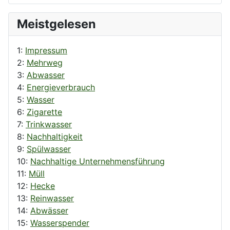
Meistgelesen
1:
Impressum
2:
Mehrweg
3:
Abwasser
4:
Energieverbrauch
5:
Wasser
6:
Zigarette
7:
Trinkwasser
8:
Nachhaltigkeit
9:
Spülwasser
10:
Nachhaltige Unternehmensführung
11:
Müll
12:
Hecke
13:
Reinwasser
14:
Abwässer
15:
Wasserspender