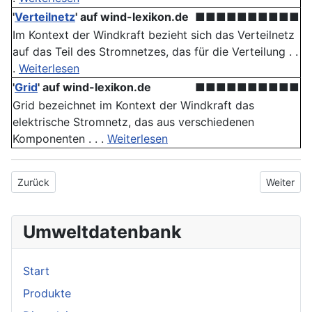
'
Verteilnetz
' auf wind-lexikon.de
■■■■■■■■■■
Im Kontext der Windkraft bezieht sich das Verteilnetz
auf das Teil des Stromnetzes, das für die Verteilung . .
.
Weiterlesen
'
Grid
' auf wind-lexikon.de
■■■■■■■■■■
Grid bezeichnet im Kontext der Windkraft das
elektrische Stromnetz, das aus verschiedenen
Komponenten . . .
Weiterlesen
Vorheriger Beitrag: Stromeinspeisungsgesetz
Nächster 
Zurück
Weiter
Umweltdatenbank
Start
Produkte