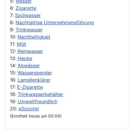
5:
Wasser
6:
Zigarette
7:
Spülwasser
8:
Nachhaltige Unternehmensführung
9:
Trinkwasser
10:
Nachhaltigkeit
11:
Müll
12:
Reinwasser
13:
Hecke
14:
Abwässer
15:
Wasserspender
16:
Lamellenklärer
17:
E-Zigarette
18:
Trinkwasserbehälter
19:
Umweltfreundlich
20:
eScooter
(Ermittelt heute um 00:59)