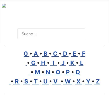
Branchenverzeichnis, Lexikon und Forum für die Umwelt
Suchen
Suchen
0
•
A
•
B
•
C
•
D
•
E
•
F
•
G
•
H
•
I
•
J
•
K
•
L
•
M
•
N
•
O
•
P
•
Q
•
R
•
S
•
T
•
U
•
V
•
W
•
X
•
Y
•
Z