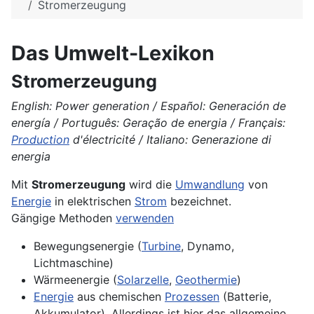
Stromerzeugung
Das Umwelt-Lexikon
Stromerzeugung
English: Power generation / Español: Generación de
energía / Português: Geração de energia / Français:
Production
d'électricité / Italiano: Generazione di
energia
Mit
Stromerzeugung
wird die
Umwandlung
von
Energie
in elektrischen
Strom
bezeichnet.
Gängige Methoden
verwenden
Bewegungsenergie (
Turbine
, Dynamo,
Lichtmaschine)
Wärmeenergie (
Solarzelle
,
Geothermie
)
Energie
aus chemischen
Prozessen
(Batterie,
Akkumulator). Allerdings ist hier das allgemeine