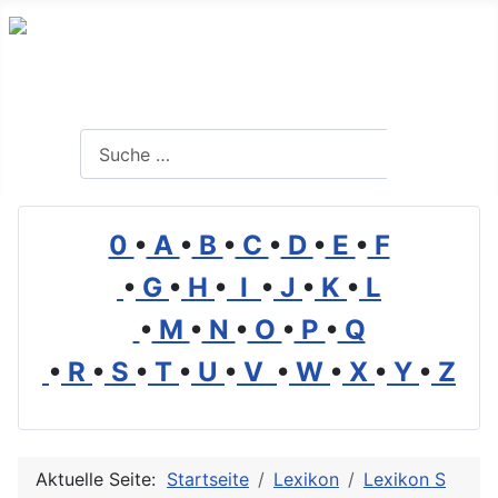
Branchenverzeichnis, Lexikon und Forum für die Umwelt
Suchen
Suchen
0
•
A
•
B
•
C
•
D
•
E
•
F
•
G
•
H
•
I
•
J
•
K
•
L
•
M
•
N
•
O
•
P
•
Q
•
R
•
S
•
T
•
U
•
V
•
W
•
X
•
Y
•
Z
Aktuelle Seite:
Startseite
Lexikon
Lexikon S