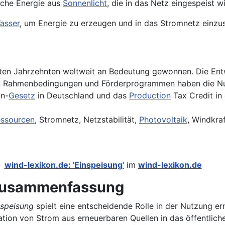
sche Energie aus
Sonnenlicht
, die in das Netz eingespeist wi
asser
, um Energie zu erzeugen und in das Stromnetz einzu
tzten Jahrzehnten weltweit an Bedeutung gewonnen. Die En
n Rahmenbedingungen und Förderprogrammen haben die Nut
en-
Gesetz
in Deutschland und das
Production
Tax Credit in
ssourcen
, Stromnetz, Netzstabilität,
Photovoltaik
, Windkraf
wind-lexikon.de: 'Einspeisung'
im
wind-lexikon.de
usammenfassung
nspeisung
spielt eine entscheidende Rolle in der Nutzung e
ation von Strom aus erneuerbaren Quellen in das öffentlic