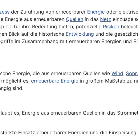
zess
der Zuführung von erneuerbarer
Energie
oder elektri
ge Energie aus erneuerbaren
Quellen
in das
Netz
einzuspeis
piele für ihre Bedeutung bieten, potenzielle
Risiken
beleuch
en Blick auf die historische
Entwicklung
und die gesetzlich
griffe im Zusammenhang mit erneuerbaren Energien und Elek
rische Energie, die aus erneuerbaren Quellen wie
Wind
,
Sonn
rmöglicht es,
erneuerbare Energie
in großem Maßstab zu n
ngig sind.
rlaubt es, Energie aus erneuerbaren Quellen in das Stromne
rstärkte Einsatz erneuerbarer Energien und die Einspeisun