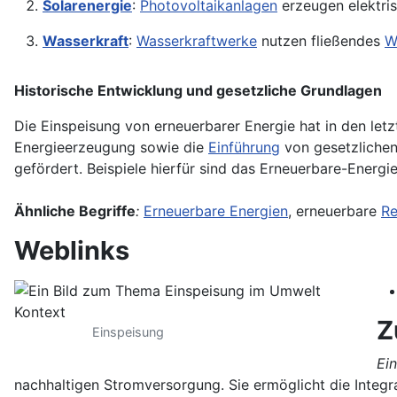
Solarenergie
:
Photovoltaikanlagen
erzeugen elektri
Wasserkraft
:
Wasserkraftwerke
nutzen fließendes
W
Historische Entwicklung und gesetzliche Grundlagen
Die Einspeisung von erneuerbarer Energie hat in den le
Energieerzeugung sowie die
Einführung
von gesetzliche
gefördert. Beispiele hierfür sind das Erneuerbare-Energi
Ähnliche Begriffe
:
Erneuerbare Energien
, erneuerbare
Re
Weblinks
Z
Einspeisung
Ei
nachhaltigen Stromversorgung. Sie ermöglicht die Integr