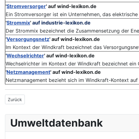
'
Stromversorger
'
auf wind-lexikon.de
Ein Stromversorger ist ein Unternehmen, das elektrische 
'
Strommix
'
auf industrie-lexikon.de
Der Strommix bezeichnet die Zusammensetzung der Energi
'
Versorgungsnetz
'
auf wind-lexikon.de
Im Kontext der Windkraft bezeichnet das Versorgungsnet
'
Wechselrichter
'
auf wind-lexikon.de
Wechselrichter im Kontext der Windkraft bezeichnet ein 
'
Netzmanagement
'
auf wind-lexikon.de
Netzmanagement bezieht sich im Windkraft-Kontext auf d
Vorheriger Beitrag: Einspeisevergütung
Zurück
Umweltdatenbank