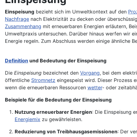
Einspeisung
bezieht sich im Umweltkontext auf den
Pro
Nachfrage
nach Elektrizität zu decken oder überschüssi
Zusammenhang
mit erneuerbaren Energien erläutern, Beis
Umweltpraxis untersuchen. Darüber hinaus werfen wir ein
Energie regeln. Zum Abschluss werden einige ähnliche Be
Definition
und Bedeutung der Einspeisung
Die
Einspeisung
bezeichnet den
Vorgang
, bei dem elekt
öffentliche
Stromnetz
eingespeist wird. Dieser Prozess e
wenn die erneuerbaren Ressourcen
wetter
- oder zeitabhä
Beispiele für die Bedeutung der Einspeisung
Nutzung erneuerbarer Energien
: Die Einspeisung e
Energiemix
zu gewährleisten.
Reduzierung von Treibhausgasemissionen
: Der ve