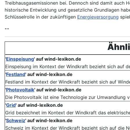
Treibhausgasemissionen bei. Dennoch sind damit auch 
historische Entwicklung und gesetzliche Grundlagen habe
Schlüsselrolle in der zukünftigen
Energieversorgung
spiel
--
Ähnli
'
Einspeisung
'
auf wind-lexikon.de
Einspeisung im Kontext der Windkraft bezieht sich auf d
'
Festland
'
auf wind-lexikon.de
Festland im Kontext der Windkraft bezieht sich auf Winden
'
Photovoltaik
'
auf wind-lexikon.de
Die Photovoltaik ist eine Technologie zur Umwandlung von
'
Grid
'
auf wind-lexikon.de
Grid bezeichnet im Kontext der Windkraft das elektrisc
'
Schweiz
'
auf wind-lexikon.de
Schweiz im Kontext der Windkraft bezieht sich auf die N