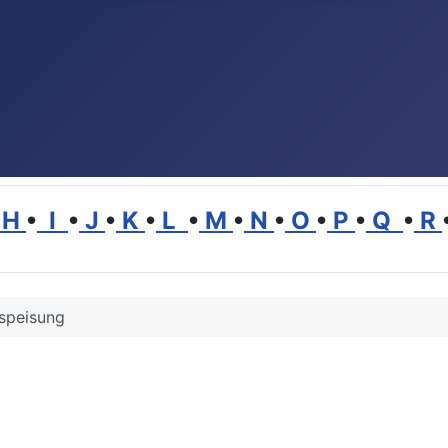
H
•
I
•
J
•
K
•
L
•
M
•
N
•
O
•
P
•
Q
•
R
speisung