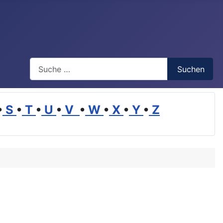
Suchen
Suchen
•
S
•
T
•
U
•
V
•
W
•
X
•
Y
•
Z