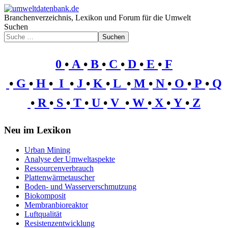
Branchenverzeichnis, Lexikon und Forum für die Umwelt
Suchen
Suchen
0
•
A
•
B
•
C
•
D
•
E
•
F
•
G
•
H
•
I
•
J
•
K
•
L
•
M
•
N
•
O
•
P
•
Q
•
R
•
S
•
T
•
U
•
V
•
W
•
X
•
Y
•
Z
Neu im Lexikon
Urban Mining
Analyse der Umweltaspekte
Ressourcenverbrauch
Plattenwärmetauscher
Boden- und Wasserverschmutzung
Biokomposit
Membranbioreaktor
Luftqualität
Resistenzentwicklung