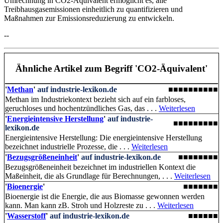
Umrechnung in CO2-Äquivalent ermöglicht es, alle
Treibhausgasemissionen einheitlich zu quantifizieren und
Maßnahmen zur Emissionsreduzierung zu entwickeln.
--
Ähnliche Artikel
zum Begriff 'CO2-Äquivalent'
'
Methan
'
auf industrie-lexikon.de
■■■■■■■■■■
Methan im Industriekontext bezieht sich auf ein farbloses,
geruchloses und hochentzündliches Gas, das . . .
Weiterlesen
'
Energieintensive Herstellung
'
auf industrie-
■■■■■■■■■
lexikon.de
Energieintensive Herstellung: Die energieintensive Herstellung
bezeichnet industrielle Prozesse, die . . .
Weiterlesen
'
Bezugsgrößeneinheit
'
auf industrie-lexikon.de
■■■■■■■■
Bezugsgrößeneinheit bezeichnet im industriellen Kontext die
Maßeinheit, die als Grundlage für Berechnungen, . . .
Weiterlesen
'
Bioenergie
'
■■■■■■■
Bioenergie ist die Energie, die aus Biomasse gewonnen werden
kann. Man kann zB. Stroh und Holzreste zu . . .
Weiterlesen
'
Wasserstoff
'
auf industrie-lexikon.de
■■■■■■