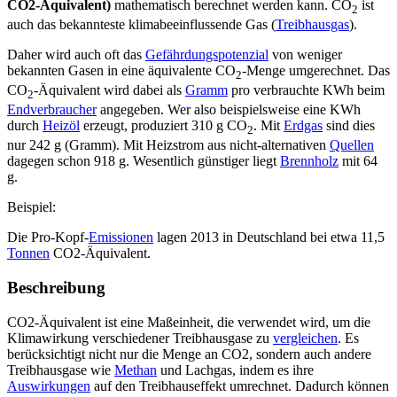
CO2-Äquivalent)
mathematisch berechnet werden kann. CO
ist
2
auch das bekannteste klimabeeinflussende Gas (
Treibhausgas
).
Daher wird auch oft das
Gefährdungspotenzial
von weniger
bekannten Gasen in eine äquivalente CO
-Menge umgerechnet. Das
2
CO
-Äquivalent wird dabei als
Gramm
pro verbrauchte KWh beim
2
Endverbraucher
angegeben. Wer also beispielsweise eine KWh
durch
Heizöl
erzeugt, produziert 310 g CO
. Mit
Erdgas
sind dies
2
nur 242 g (Gramm). Mit Heizstrom aus nicht-alternativen
Quellen
dagegen schon 918 g. Wesentlich günstiger liegt
Brennholz
mit 64
g.
Beispiel:
Die Pro-Kopf-
Emissionen
lagen 2013 in Deutschland bei etwa 11,5
Tonnen
CO2-Äquivalent.
Beschreibung
CO2-Äquivalent ist eine Maßeinheit, die verwendet wird, um die
Klimawirkung verschiedener Treibhausgase zu
vergleichen
. Es
berücksichtigt nicht nur die Menge an CO2, sondern auch andere
Treibhausgase wie
Methan
und Lachgas, indem es ihre
Auswirkungen
auf den Treibhauseffekt umrechnet. Dadurch können