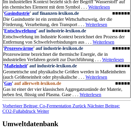
Im industriellen Kontext bezieht sich der Begriff 'Wasserstoff' auf
ein chemisches Element mit dem Symbol . . .
Weiterlesen
'
Gasindustrie
'
auf finanzen-lexikon.de
■■■■■■
Die Gasindustrie ist ein zentraler Wirtschaftszweig, der die
Förderung, Verarbeitung, den Transport . . .
Weiterlesen
'
Entschwefelung
'
auf industrie-lexikon.de
■■■■■■
Entschwefelung im Industrie Kontext bezeichnet den Prozess der
Entfernung von Schwefelverbindungen aus . . .
Weiterlesen
'
Prozesswärme
'
auf industrie-lexikon.de
■■■■■■
Prozesswärme bezeichnet die thermische Energie, die in
industriellen Verfahren gezielt zur Durchführung . . .
Weiterlesen
'
Maßeinheit
'
auf industrie-lexikon.de
■■■■■
Geometrische und physikalische Größen werden in Maßeinheiten
(auch Größeneinheit oder physikalische . . .
Weiterlesen
'
Gas
'
auf allerwelt-lexikon.de
■■■■■
Gas ist einer der vier klassischen Aggregatzustände der Materie,
neben fest, flüssig und Plasma. Gase . . .
Weiterlesen
Vorheriger Beitrag: Co-Fermentation
Zurück
Nächster Beitrag:
CO2-Fußabdruck
Weiter
Umweltdatenbank