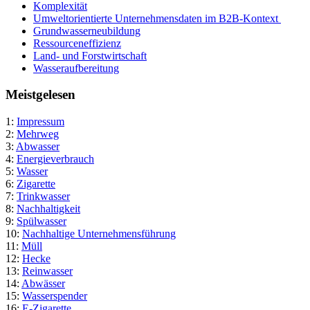
Komplexität
Umweltorientierte Unternehmensdaten im B2B-Kontext
Grundwasserneubildung
Ressourceneffizienz
Land- und Forstwirtschaft
Wasseraufbereitung
Meistgelesen
1:
Impressum
2:
Mehrweg
3:
Abwasser
4:
Energieverbrauch
5:
Wasser
6:
Zigarette
7:
Trinkwasser
8:
Nachhaltigkeit
9:
Spülwasser
10:
Nachhaltige Unternehmensführung
11:
Müll
12:
Hecke
13:
Reinwasser
14:
Abwässer
15:
Wasserspender
16:
E-Zigarette