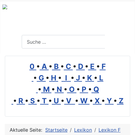
Branchenverzeichnis, Lexikon und Forum für die Umwelt
Suchen
Suchen
0
•
A
•
B
•
C
•
D
•
E
•
F
•
G
•
H
•
I
•
J
•
K
•
L
•
M
•
N
•
O
•
P
•
Q
•
R
•
S
•
T
•
U
•
V
•
W
•
X
•
Y
•
Z
Aktuelle Seite:
Startseite
Lexikon
Lexikon F