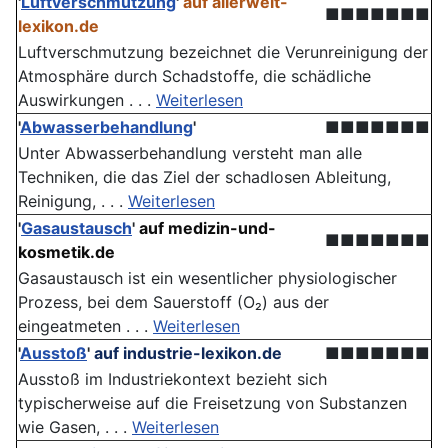
'
Luftverschmutzung
'
auf allerwelt-
■■■■■■■
lexikon.de
Luftverschmutzung bezeichnet die Verunreinigung der
Atmosphäre durch Schadstoffe, die schädliche
Auswirkungen . . .
Weiterlesen
'
Abwasserbehandlung
'
■■■■■■■
Unter Abwasserbehandlung versteht man alle
Techniken, die das Ziel der schadlosen Ableitung,
Reinigung, . . .
Weiterlesen
'
Gasaustausch
'
auf medizin-und-
■■■■■■■
kosmetik.de
Gasaustausch ist ein wesentlicher physiologischer
Prozess, bei dem Sauerstoff (O₂) aus der
eingeatmeten . . .
Weiterlesen
'
Ausstoß
'
auf industrie-lexikon.de
■■■■■■■
Ausstoß im Industriekontext bezieht sich
typischerweise auf die Freisetzung von Substanzen
wie Gasen, . . .
Weiterlesen