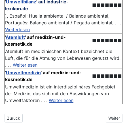
'
Umweltbilanz
'
auf industrie-
■■■■■■■
lexikon.de
), Español: Huella ambiental / Balance ambiental,
Português: Balanço ambiental / Pegada ambiental, . . .
Weiterlesen
'
Atemluft
'
auf medizin-und-
■■■■■■■
kosmetik.de
Atemluft im medizinischen Kontext bezeichnet die
Luft, die für die Atmung von Lebewesen genutzt wird.
. . .
Weiterlesen
'
Umweltmedizin
'
auf medizin-und-
■■■■■■■
kosmetik.de
Umweltmedizin ist ein interdisziplinäres Fachgebiet
der Medizin, das sich mit den Auswirkungen von
Umweltfaktoren . . .
Weiterlesen
Vorheriger Beitrag: Feinstaub
Nächster B
Zurück
Weiter