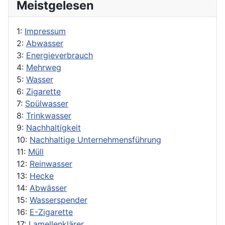
Meistgelesen
1:
Impressum
2:
Abwasser
3:
Energieverbrauch
4:
Mehrweg
5:
Wasser
6:
Zigarette
7:
Spülwasser
8:
Trinkwasser
9:
Nachhaltigkeit
10:
Nachhaltige Unternehmensführung
11:
Müll
12:
Reinwasser
13:
Hecke
14:
Abwässer
15:
Wasserspender
16:
E-Zigarette
17:
Lamellenklärer