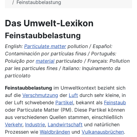
Feinstaubbelastung
Das Umwelt-Lexikon
Feinstaubbelastung
English:
Particulate matter
pollution / Español:
Contaminación por partículas finas / Português:
Poluição por
material
particulado / Français: Pollution
par les particules fines / Italiano: Inquinamento da
particolato
Feinstaubbelastung
im Umweltkontext bezieht sich
auf die
Verschmutzung
der
Luft
durch sehr kleine, in
der Luft schwebende
Partikel
, bekannt als
Feinstaub
oder Particulate Matter (PM). Diese Partikel können
aus verschiedenen Quellen stammen, einschließlich
Verkehr
,
Industrie
,
Landwirtschaft
und natürlichen
Prozessen wie
Waldbränden
und
Vulkanausbrüchen
.