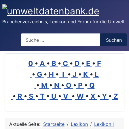
Branchenverzeichnis, Lexikon und Forum für die Umwelt
Suchen
Suchen
0
•
A
•
B
•
C
•
D
•
E
•
F
•
G
•
H
•
I
•
J
•
K
•
L
•
M
•
N
•
O
•
P
•
Q
•
R
•
S
•
T
•
U
•
V
•
W
•
X
•
Y
•
Z
Aktuelle Seite:
Startseite
Lexikon
Lexikon I