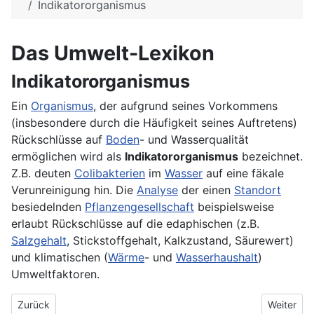
Indikatororganismus
Das Umwelt-Lexikon
Indikatororganismus
Ein
Organismus
, der aufgrund seines Vorkommens
(insbesondere durch die Häufigkeit seines Auftretens)
Rückschlüsse auf
Boden
- und Wasserqualität
ermöglichen wird als
Indikatororganismus
bezeichnet.
Z.B. deuten
Colibakterien
im
Wasser
auf eine fäkale
Verunreinigung hin. Die
Analyse
der einen
Standort
besiedelnden
Pflanzengesellschaft
beispielsweise
erlaubt Rückschlüsse auf die edaphischen (z.B.
Salzgehalt
, Stickstoffgehalt, Kalkzustand, Säurewert)
und klimatischen (
Wärme
- und
Wasserhaushalt
)
Umweltfaktoren.
Vorheriger Beitrag: Indikator
Nächster B
Zurück
Weiter