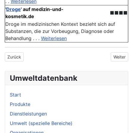
. .
Weiterlesen
'
Droge
'
auf medizin-und-
■■■■
kosmetik.de
Droge im medizinischen Kontext bezieht sich auf
Substanzen, die zur Vorbeugung, Diagnose oder
Behandlung . . .
Weiterlesen
Vorheriger Beitrag: Phänomenen
Nächster 
Zurück
Weiter
Umweltdatenbank
Start
Produkte
Dienstleistungen
Umwelt (spezielle Bereiche)
Organisationen