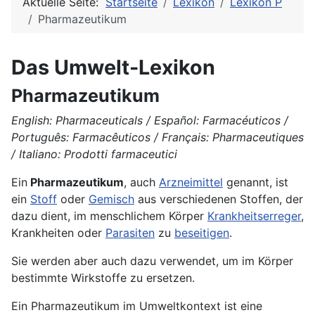
Aktuelle Seite:
Startseite
Lexikon
Lexikon P
Pharmazeutikum
Das Umwelt-Lexikon
Pharmazeutikum
English: Pharmaceuticals / Español: Farmacéuticos /
Português: Farmacêuticos / Français: Pharmaceutiques
/ Italiano: Prodotti farmaceutici
Ein
Pharmazeutikum
, auch
Arzneimittel
genannt, ist
ein
Stoff
oder
Gemisch
aus verschiedenen Stoffen, der
dazu dient, im menschlichem Körper
Krankheitserreger
,
Krankheiten oder
Parasiten
zu
beseitigen
.
Sie werden aber auch dazu verwendet, um im Körper
bestimmte Wirkstoffe zu ersetzen.
Ein Pharmazeutikum im Umweltkontext ist eine