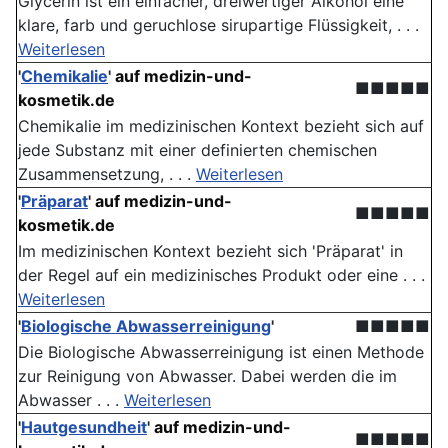
Glycerin ist ein einfacher, dreiwertiger Alkohol eine
klare, farb und geruchlose sirupartige Flüssigkeit, . . .
Weiterlesen
'
Chemikalie
'
auf medizin-und-
■■■■■
kosmetik.de
Chemikalie im medizinischen Kontext bezieht sich auf
jede Substanz mit einer definierten chemischen
Zusammensetzung, . . .
Weiterlesen
'
Präparat
'
auf medizin-und-
■■■■■
kosmetik.de
Im medizinischen Kontext bezieht sich 'Präparat' in
der Regel auf ein medizinisches Produkt oder eine . . .
Weiterlesen
'
Biologische Abwasserreinigung
'
■■■■■
Die Biologische Abwasserreinigung ist einen Methode
zur Reinigung von Abwasser. Dabei werden die im
Abwasser . . .
Weiterlesen
'
Hautgesundheit
'
auf medizin-und-
■■■■■