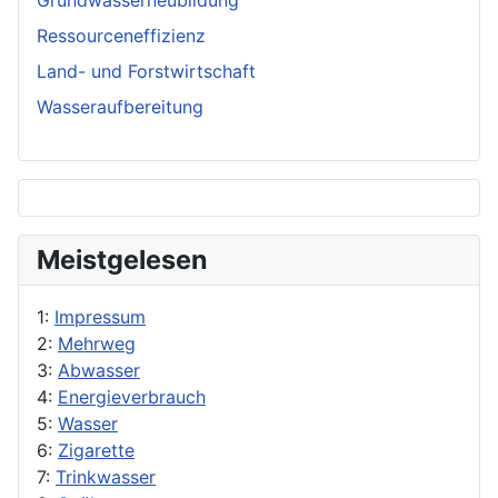
Grundwasserneubildung
Ressourceneffizienz
Land- und Forstwirtschaft
Wasseraufbereitung
Meistgelesen
1:
Impressum
2:
Mehrweg
3:
Abwasser
4:
Energieverbrauch
5:
Wasser
6:
Zigarette
7:
Trinkwasser