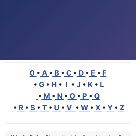
0
•
A
•
B
•
C
•
D
•
E
•
F
•
G
•
H
•
I
•
J
•
K
•
L
•
M
•
N
•
O
•
P
•
Q
•
R
•
S
•
T
•
U
•
V
•
W
•
X
•
Y
•
Z