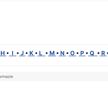
H
•
I
•
J
•
K
•
L
•
M
•
N
•
O
•
P
•
Q
•
R
armazie