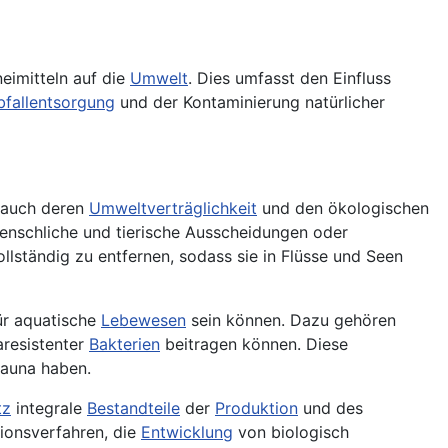
eimitteln auf die
Umwelt
. Dies umfasst den Einfluss
bfallentsorgung
und der Kontaminierung natürlicher
 auch deren
Umweltverträglichkeit
und den ökologischen
enschliche und tierische Ausscheidungen oder
ollständig zu entfernen, sodass sie in Flüsse und Seen
ür aquatische
Lebewesen
sein können. Dazu gehören
aresistenter
Bakterien
beitragen können. Diese
Fauna haben.
tz
integrale
Bestandteile
der
Produktion
und des
ionsverfahren, die
Entwicklung
von biologisch