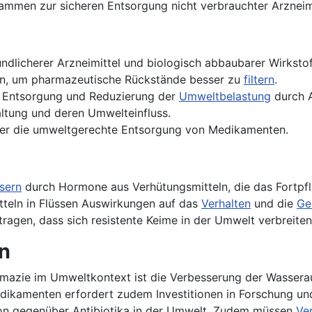
men zur sicheren Entsorgung nicht verbrauchter Arzneimi
undlicherer Arzneimittel und biologisch abbaubarer Wirkstof
gen, um pharmazeutische Rückstände besser zu
filtern
.
n Entsorgung und Reduzierung der
Umweltbelastung
durch A
haltung und deren Umwelteinfluss.
ber die umweltgerechte Entsorgung von Medikamenten.
sern
durch Hormone aus Verhütungsmitteln, die das Fortpfl
tteln in Flüssen Auswirkungen auf das
Verhalten
und die
Ge
tragen, dass sich resistente Keime in der Umwelt verbreiten
n
mazie im Umweltkontext ist die Verbesserung der Wasserau
dikamenten erfordert zudem Investitionen in Forschung un
tion gegenüber Antibiotika in der Umwelt. Zudem müssen
Ve