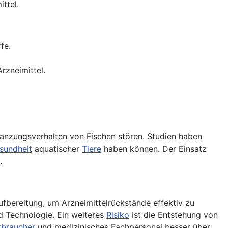
ttel.
fe.
rzneimittel.
anzungsverhalten von Fischen stören. Studien haben
sundheit
aquatischer
Tiere
haben können. Der Einsatz
.
fbereitung, um Arzneimittelrückstände effektiv zu
d Technologie. Ein weiteres
Risiko
ist die Entstehung von
rbraucher
und medizinisches Fachpersonal besser über