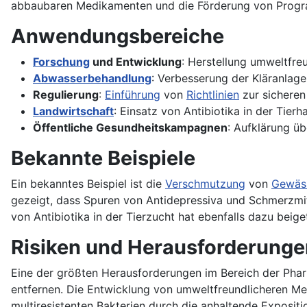
abbaubaren Medikamenten und die Förderung von Program
Anwendungsbereiche
Forschung
und Entwicklung
: Herstellung umweltfre
Abwasserbehandlung
: Verbesserung der Kläranla
Regulierung
:
Einführung
von
Richtlinien
zur sichere
Landwirtschaft
: Einsatz von Antibiotika in der Tier
Öffentliche Gesundheitskampagnen
: Aufklärung ü
Bekannte Beispiele
Ein bekanntes Beispiel ist die
Verschmutzung
von
Gewäs
gezeigt, dass Spuren von Antidepressiva und Schmerzmi
von Antibiotika in der Tierzucht hat ebenfalls dazu beige
Risiken und Herausforderunge
Eine der größten Herausforderungen im Bereich der Phar
entfernen. Die Entwicklung von umweltfreundlicheren Me
multiresistenten Bakterien durch die anhaltende Exposi