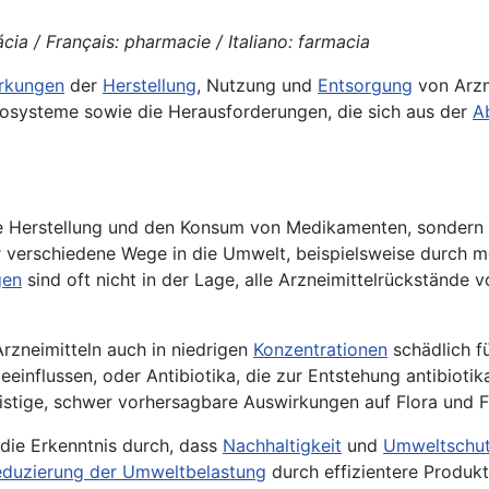
ia / Français: pharmacie / Italiano: farmacia
rkungen
der
Herstellung
, Nutzung und
Entsorgung
von Arzn
systeme sowie die Herausforderungen, die sich aus der
A
ie Herstellung und den Konsum von Medikamenten, sondern
verschiedene Wege in die Umwelt, beispielsweise durch m
gen
sind oft nicht in der Lage, alle Arzneimittelrückstände v
Arzneimitteln auch in niedrigen
Konzentrationen
schädlich f
influssen, oder Antibiotika, die zur Entstehung antibiotik
istige, schwer vorhersagbare Auswirkungen auf Flora und 
die Erkenntnis durch, dass
Nachhaltigkeit
und
Umweltschu
duzierung der Umweltbelastung
durch effizientere Produkt