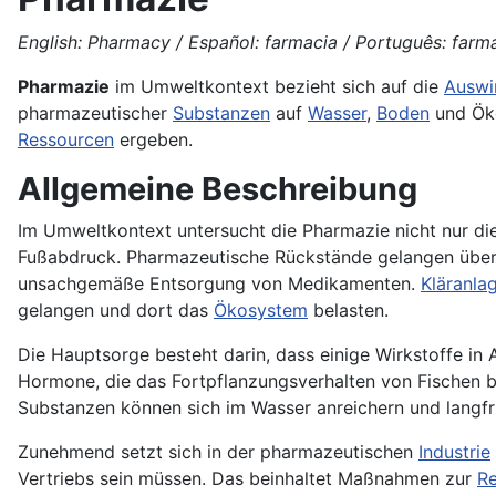
English: Pharmacy / Español: farmacia / Português: farmác
Pharmazie
im Umweltkontext bezieht sich auf die
Auswi
pharmazeutischer
Substanzen
auf
Wasser
,
Boden
und Öko
Ressourcen
ergeben.
Allgemeine Beschreibung
Im Umweltkontext untersucht die Pharmazie nicht nur d
Fußabdruck. Pharmazeutische Rückstände gelangen über 
unsachgemäße Entsorgung von Medikamenten.
Kläranla
gelangen und dort das
Ökosystem
belasten.
Die Hauptsorge besteht darin, dass einige Wirkstoffe in 
Hormone, die das Fortpflanzungsverhalten von Fischen bee
Substanzen können sich im Wasser anreichern und langfr
Zunehmend setzt sich in der pharmazeutischen
Industrie
Vertriebs sein müssen. Das beinhaltet Maßnahmen zur
Re