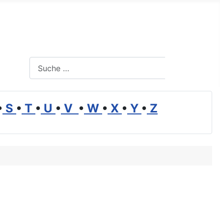
Suchen
Suchen
•
S
•
T
•
U
•
V
•
W
•
X
•
Y
•
Z