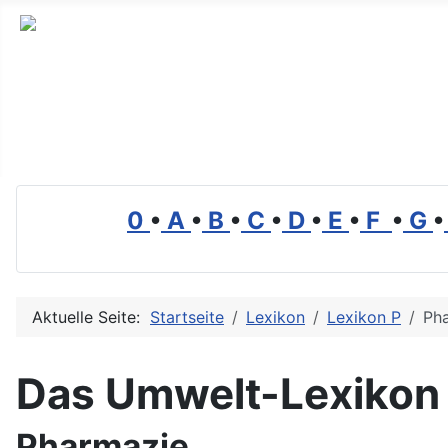
Branchenverzeichnis, Lexikon und Forum für die Umwelt
0
•
A
•
B
•
C
•
D
•
E
•
F
•
G
•
Aktuelle Seite:
Startseite
Lexikon
Lexikon P
Ph
Das Umwelt-Lexikon
Pharmazie