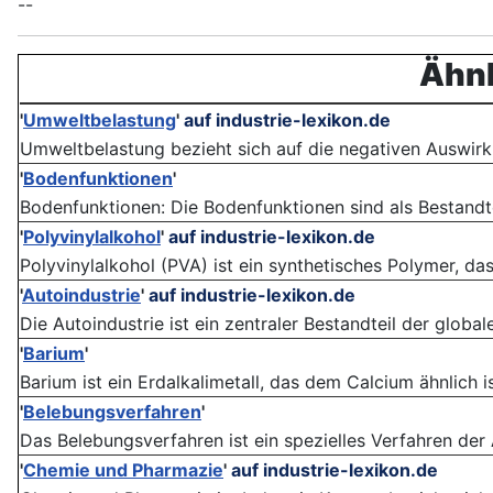
--
Ähnl
'
Umweltbelastung
'
auf industrie-lexikon.de
Umweltbelastung bezieht sich auf die negativen Auswirkun
'
Bodenfunktionen
'
Bodenfunktionen: Die Boden­funktionen sind als Bestandte
'
Polyvinylalkohol
'
auf industrie-lexikon.de
Polyvinylalkohol (PVA) ist ein synthetisches Polymer, das 
'
Autoindustrie
'
auf industrie-lexikon.de
Die Autoindustrie ist ein zentraler Bestandteil der global
'
Barium
'
Barium ist ein Erdalkalimetall, das dem Calcium ähnlich is
'
Belebungsverfahren
'
Das Belebungsverfahren ist ein spezielles Verfahren der
'
Chemie und Pharmazie
'
auf industrie-lexikon.de