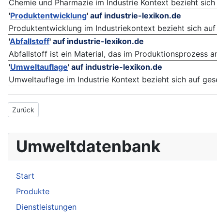
Chemie und Pharmazie im Industrie Kontext bezieht sich 
'
Produktentwicklung
'
auf industrie-lexikon.de
Produktentwicklung im Industriekontext bezieht sich auf
'
Abfallstoff
'
auf industrie-lexikon.de
Abfallstoff ist ein Material, das im Produktionsprozess a
'
Umweltauflage
'
auf industrie-lexikon.de
Umweltauflage im Industrie Kontext bezieht sich auf geset
Vorheriger Beitrag: Pharmazeutikum
Zurück
Umweltdatenbank
Start
Produkte
Dienstleistungen