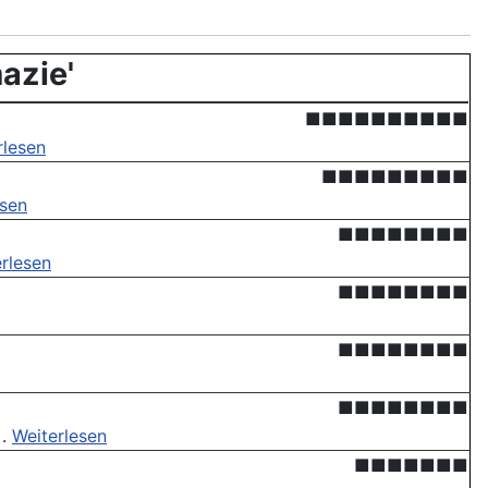
azie'
■■■■■■■■■■
rlesen
■■■■■■■■■
esen
■■■■■■■■
rlesen
■■■■■■■■
■■■■■■■■
■■■■■■■■
 .
Weiterlesen
■■■■■■■