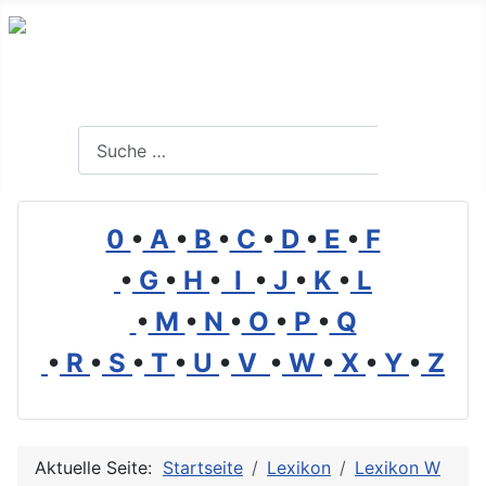
Branchenverzeichnis, Lexikon und Forum für die Umwelt
Suchen
Suchen
0
•
A
•
B
•
C
•
D
•
E
•
F
•
G
•
H
•
I
•
J
•
K
•
L
•
M
•
N
•
O
•
P
•
Q
•
R
•
S
•
T
•
U
•
V
•
W
•
X
•
Y
•
Z
Aktuelle Seite:
Startseite
Lexikon
Lexikon W