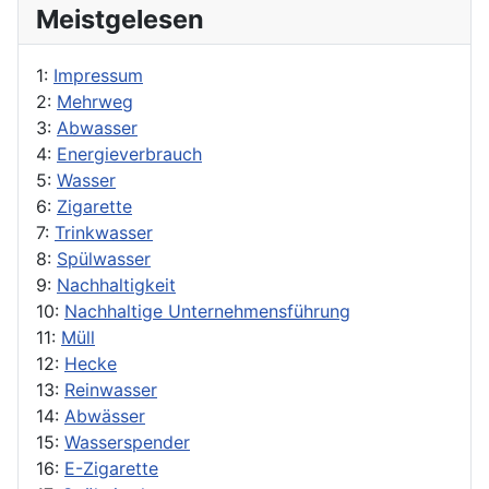
Meistgelesen
1:
Impressum
2:
Mehrweg
3:
Abwasser
4:
Energieverbrauch
5:
Wasser
6:
Zigarette
7:
Trinkwasser
8:
Spülwasser
9:
Nachhaltigkeit
10:
Nachhaltige Unternehmensführung
11:
Müll
12:
Hecke
13:
Reinwasser
14:
Abwässer
15:
Wasserspender
16:
E-Zigarette