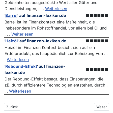
Geldeinheiten ausgedrückte Wert aller Güter und
Dienstleistungen, . . .
Weiterlesen
'
Barrel
'
auf finanzen-lexikon.de
■■■■■■
Barrel ist im Finanzkontext eine Maßeinheit, die
insbesondere im Rohstoffhandel, vor allem bei Öl und
. . .
Weiterlesen
'
Heizöl
'
auf finanzen-lexikon.de
■■■■■■
Heizöl im Finanzen Kontext bezieht sich auf ein
Erdölprodukt, das hauptsächlich zur Beheizung von . .
.
Weiterlesen
'
Rebound-Effekt
'
auf finanzen-
■■■■■■
lexikon.de
Der Rebound-Effekt besagt, dass Einsparungen, die
zB. durch effizientere Technologien entstehen, durch .
. .
Weiterlesen
Vorheriger Beitrag: Wärmekraftwerk
Nächster
Zurück
Weiter