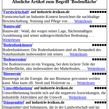
Ähnliche Artikel
zum Begriff 'Bodenfläche'
'
Forstwirtschaft
' auf industrie-lexikon.de
■■■■■■■
Forstwirtschaft im Industrie-Kontext bezeichnet die nachhaltige
Bewirtschaftung, Nutzung und Pflege von . . .
Weiterlesen
'
Bannwald
'
■■■■■■■
Bannwald : Wald, der wegen seiner Lage, flächenmäßigen
Ausdehnung und seiner außergewöhnlichen Bedeutung . . .
Weiterlesen
'
Bodenfunktionen
'
■■■■■■
Bodenfunktionen: Die Boden­funktionen sind als Bestandteil des
Naturhaushalts insbesondere mit seinen . . .
Weiterlesen
'
Bodenerosion
'
■■■■■■
Die Bodenerosion ist ein Vorgang, bei dem lockere Teile der
Erdoberfläche, also insbesondere der Mutterboden, . . .
Weiterlesen
'
Bioenergie
'
■■■■■■
Bioenergie ist die Energie, die aus Biomasse gewonnen werden
kann. Man kann zB. Stroh und Holzreste zu . . .
Weiterlesen
'
Umweltbelastung
' auf industrie-lexikon.de
■■■■■
Umweltbelastung bezieht sich auf die negativen Auswirkungen, die
industrielle Aktivitäten auf die Umwelt . . .
Weiterlesen
'
Düngemittel
' auf industrie-lexikon.de
■■■■■
Düngemittel sind Substanzen, die in der Landwirtschaft und im