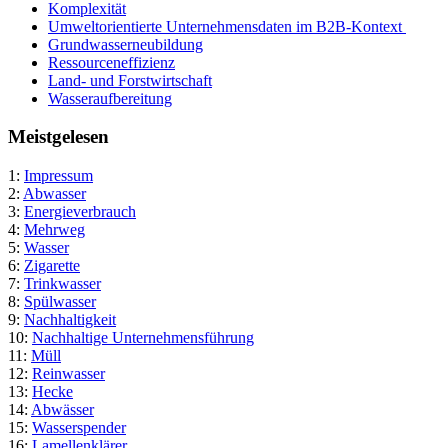
Komplexität
Umweltorientierte Unternehmensdaten im B2B-Kontext
Grundwasserneubildung
Ressourceneffizienz
Land- und Forstwirtschaft
Wasseraufbereitung
Meistgelesen
1:
Impressum
2:
Abwasser
3:
Energieverbrauch
4:
Mehrweg
5:
Wasser
6:
Zigarette
7:
Trinkwasser
8:
Spülwasser
9:
Nachhaltigkeit
10:
Nachhaltige Unternehmensführung
11:
Müll
12:
Reinwasser
13:
Hecke
14:
Abwässer
15:
Wasserspender
16:
Lamellenklärer