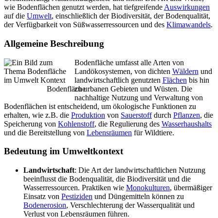
wie Bodenflächen genutzt werden, hat tiefgreifende
Auswirkungen
auf die
Umwelt
, einschließlich der Biodiversität, der Bodenqualität,
der Verfügbarkeit von Süßwasserressourcen und des
Klimawandels
.
Allgemeine Beschreibung
Bodenfläche umfasst alle Arten von
Landökosystemen, von dichten
Wäldern
und
landwirtschaftlich genutzten
Flächen
bis hin
Bodenfläche
zu urbanen Gebieten und Wüsten. Die
nachhaltige Nutzung und Verwaltung von
Bodenflächen ist entscheidend, um ökologische Funktionen zu
erhalten, wie z.B. die
Produktion
von
Sauerstoff
durch
Pflanzen
, die
Speicherung von
Kohlenstoff
, die Regulierung des
Wasserhaushalts
und die Bereitstellung von
Lebensräumen
für Wildtiere.
Bedeutung im Umweltkontext
Landwirtschaft
: Die Art der landwirtschaftlichen Nutzung
beeinflusst die Bodenqualität, die Biodiversität und die
Wasserressourcen. Praktiken wie
Monokulturen
, übermäßiger
Einsatz von
Pestiziden
und Düngemitteln können zu
Bodenerosion
, Verschlechterung der Wasserqualität und
Verlust von Lebensräumen führen.