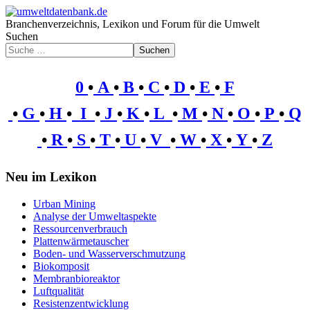
Branchenverzeichnis, Lexikon und Forum für die Umwelt
Suchen
Suchen
0
•
A
•
B
•
C
•
D
•
E
•
F
•
G
•
H
•
I
•
J
•
K
•
L
•
M
•
N
•
O
•
P
•
Q
•
R
•
S
•
T
•
U
•
V
•
W
•
X
•
Y
•
Z
Neu im Lexikon
Urban Mining
Analyse der Umweltaspekte
Ressourcenverbrauch
Plattenwärmetauscher
Boden- und Wasserverschmutzung
Biokomposit
Membranbioreaktor
Luftqualität
Resistenzentwicklung