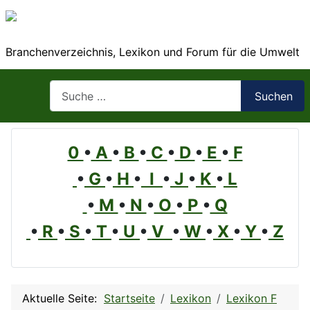
Branchenverzeichnis, Lexikon und Forum für die Umwelt
Suchen
Suchen
0
•
A
•
B
•
C
•
D
•
E
•
F
•
G
•
H
•
I
•
J
•
K
•
L
•
M
•
N
•
O
•
P
•
Q
•
R
•
S
•
T
•
U
•
V
•
W
•
X
•
Y
•
Z
Aktuelle Seite:
Startseite
Lexikon
Lexikon F