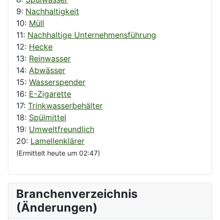
9:
Nachhaltigkeit
10:
Müll
11:
Nachhaltige Unternehmensführung
12:
Hecke
13:
Reinwasser
14:
Abwässer
15:
Wasserspender
16:
E-Zigarette
17:
Trinkwasserbehälter
18:
Spülmittel
19:
Umweltfreundlich
20:
Lamellenklärer
(Ermittelt heute um 02:47)
Branchenverzeichnis
(Änderungen)