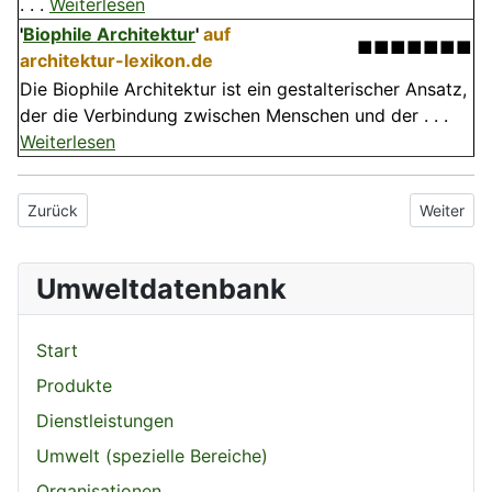
. . .
Weiterlesen
'
Biophile Architektur
'
auf
■■■■■■■
architektur-lexikon.de
Die Biophile Architektur ist ein gestalterischer Ansatz,
der die Verbindung zwischen Menschen und der . . .
Weiterlesen
Vorheriger Beitrag: Feldfrucht
Nächster 
Zurück
Weiter
Umweltdatenbank
Start
Produkte
Dienstleistungen
Umwelt (spezielle Bereiche)
Organisationen