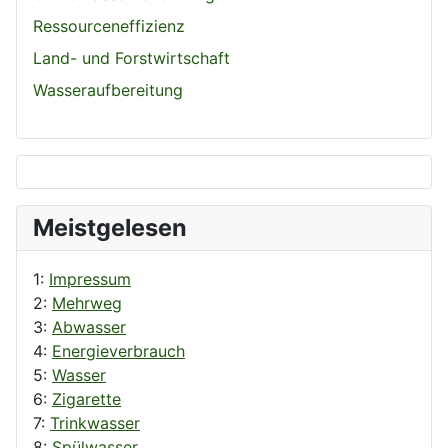
Ressourceneffizienz
Land- und Forstwirtschaft
Wasseraufbereitung
Meistgelesen
1:
Impressum
2:
Mehrweg
3:
Abwasser
4:
Energieverbrauch
5:
Wasser
6:
Zigarette
7:
Trinkwasser
8:
Spülwasser