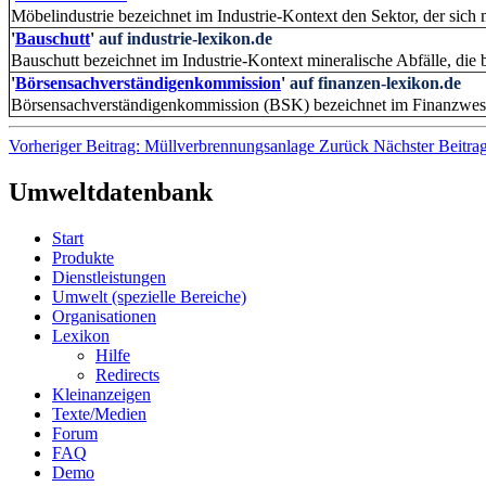
Möbelindustrie bezeichnet im Industrie-Kontext den Sektor, der sich m
'
Bauschutt
'
auf industrie-lexikon.de
Bauschutt bezeichnet im Industrie-Kontext mineralische Abfälle, die 
'
Börsensachverständigenkommission
'
auf finanzen-lexikon.de
Börsensachverständigenkommission (BSK) bezeichnet im Finanzwesen
Vorheriger Beitrag: Müllverbrennungsanlage
Zurück
Nächster Beitra
Umweltdatenbank
Start
Produkte
Dienstleistungen
Umwelt (spezielle Bereiche)
Organisationen
Lexikon
Hilfe
Redirects
Kleinanzeigen
Texte/Medien
Forum
FAQ
Demo