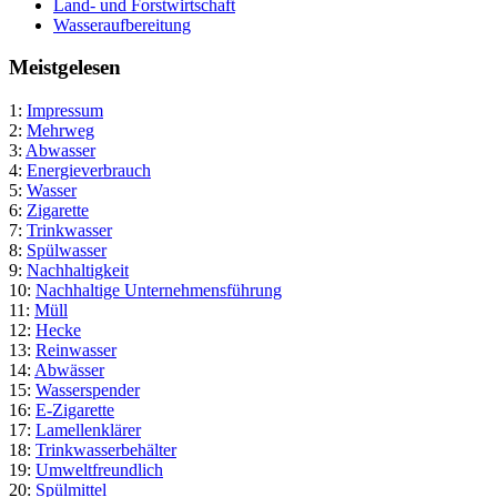
Land- und Forstwirtschaft
Wasseraufbereitung
Meistgelesen
1:
Impressum
2:
Mehrweg
3:
Abwasser
4:
Energieverbrauch
5:
Wasser
6:
Zigarette
7:
Trinkwasser
8:
Spülwasser
9:
Nachhaltigkeit
10:
Nachhaltige Unternehmensführung
11:
Müll
12:
Hecke
13:
Reinwasser
14:
Abwässer
15:
Wasserspender
16:
E-Zigarette
17:
Lamellenklärer
18:
Trinkwasserbehälter
19:
Umweltfreundlich
20:
Spülmittel