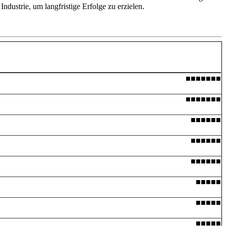
Industrie, um langfristige Erfolge zu erzielen.
■■■■■■■
■■■■■■■
■■■■■■
■■■■■■
■■■■■■
■■■■■
■■■■■
■■■■■