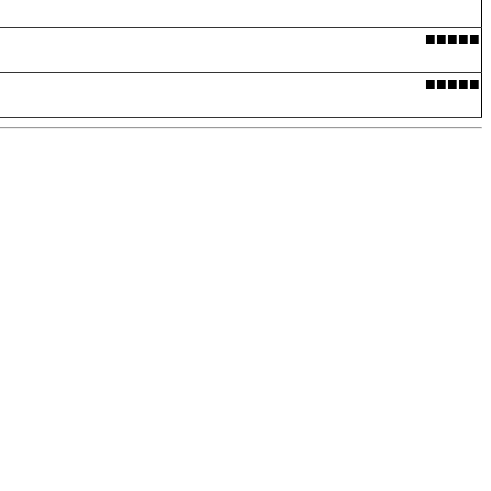
■■■■■
■■■■■