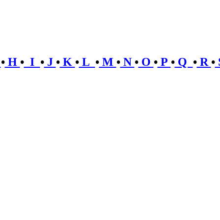
G
•
H
•
I
•
J
•
K
•
L
•
M
•
N
•
O
•
P
•
Q
•
R
•