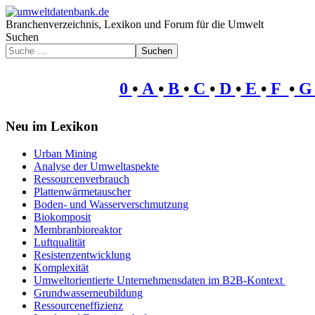
Branchenverzeichnis, Lexikon und Forum für die Umwelt
Suchen
Suchen
0
•
A
•
B
•
C
•
D
•
E
•
F
•
Neu im Lexikon
Urban Mining
Analyse der Umweltaspekte
Ressourcenverbrauch
Plattenwärmetauscher
Boden- und Wasserverschmutzung
Biokomposit
Membranbioreaktor
Luftqualität
Resistenzentwicklung
Komplexität
Umweltorientierte Unternehmensdaten im B2B-Kontext
Grundwasserneubildung
Ressourceneffizienz