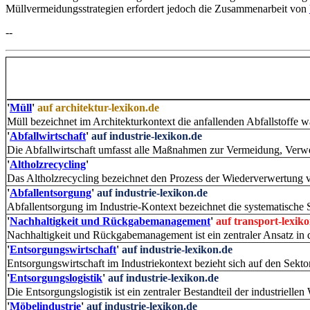
Müllvermeidungsstrategien erfordert jedoch die Zusammenarbeit von
--
'
Müll
'
auf architektur-lexikon.de
Müll bezeichnet im Architekturkontext die anfallenden Abfallstoffe 
'
Abfallwirtschaft
'
auf industrie-lexikon.de
Die Abfallwirtschaft umfasst alle Maßnahmen zur Vermeidung, Verwe
'
Altholzrecycling
'
Das Altholzrecycling bezeichnet den Prozess der Wiederverwertung v
'
Abfallentsorgung
'
auf industrie-lexikon.de
Abfallentsorgung im Industrie-Kontext bezeichnet die systematisch
'
Nachhaltigkeit und Rückgabemanagement
'
auf transport-lexik
Nachhaltigkeit und Rückgabemanagement ist ein zentraler Ansatz in d
'
Entsorgungswirtschaft
'
auf industrie-lexikon.de
Entsorgungswirtschaft im Industriekontext bezieht sich auf den Sekto
'
Entsorgungslogistik
'
auf industrie-lexikon.de
Die Entsorgungslogistik ist ein zentraler Bestandteil der industrielle
'
Möbelindustrie
'
auf industrie-lexikon.de