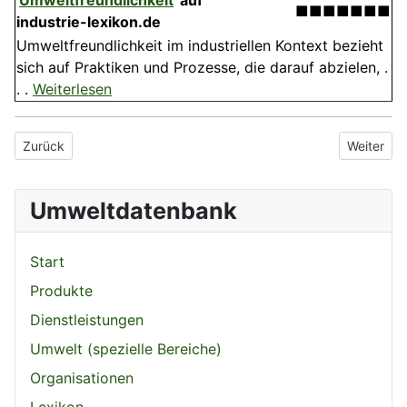
'
Umweltfreundlichkeit
' auf
■■■■■■■
industrie-lexikon.de
Umweltfreundlichkeit im industriellen Kontext bezieht
sich auf Praktiken und Prozesse, die darauf abzielen, .
. .
Weiterlesen
Vorheriger Beitrag: Abfallentsorgungsanlage
Nächster 
Zurück
Weiter
Umweltdatenbank
Start
Produkte
Dienstleistungen
Umwelt (spezielle Bereiche)
Organisationen