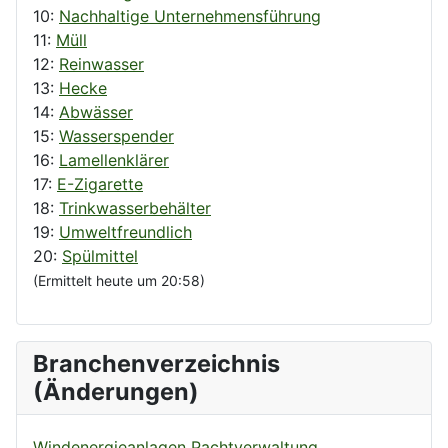
10:
Nachhaltige Unternehmensführung
11:
Müll
12:
Reinwasser
13:
Hecke
14:
Abwässer
15:
Wasserspender
16:
Lamellenklärer
17:
E-Zigarette
18:
Trinkwasserbehälter
19:
Umweltfreundlich
20:
Spülmittel
(Ermittelt heute um 20:58)
Branchenverzeichnis
(Änderungen)
Windenergieanlagen Pachtverwaltung