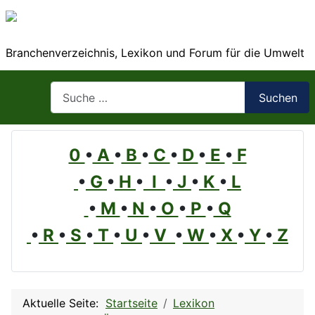
Branchenverzeichnis, Lexikon und Forum für die Umwelt
Suchen
Suchen
0
•
A
•
B
•
C
•
D
•
E
•
F
•
G
•
H
•
I
•
J
•
K
•
L
•
M
•
N
•
O
•
P
•
Q
•
R
•
S
•
T
•
U
•
V
•
W
•
X
•
Y
•
Z
Aktuelle Seite:
Startseite
Lexikon